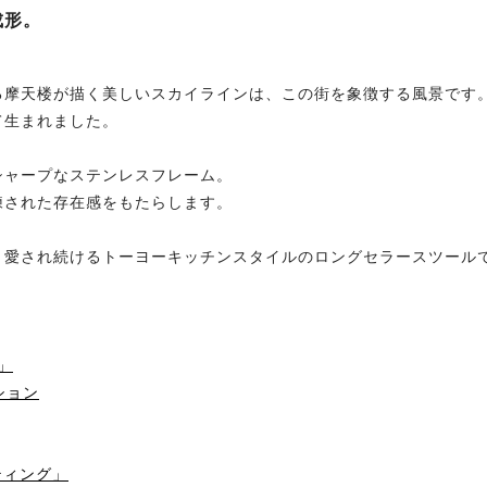
成形。
る摩天楼が描く美しいスカイラインは、この街を象徴する風景です
て生まれました。
シャープなステンレスフレーム。
練された存在感をもたらします。
く愛され続けるトーヨーキッチンスタイルのロングセラースツール
」
ション
ティング」