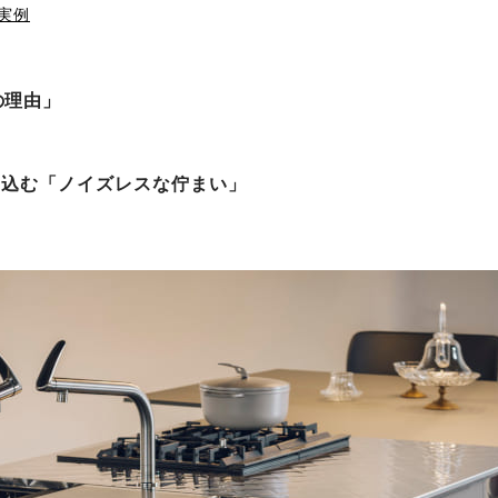
実例
の理由」
け込む「ノイズレスな佇まい」