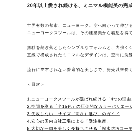
20年以上愛され続ける、ミニマル機能美の完
世界有数の都市、ニューヨーク。空へ向かって伸び
ニューヨークスツールは、その建築美から着想を得
無駄を削ぎ落としたシンプルなフォルムと、力強く
直線で構成されたミニマルなデザインは、空間に洗
流行に左右されない普遍的な美しさで、発売以来長
＜目次＞
1.ニューヨークスツールが選ばれ続ける「4つの理由
2.空間を彩る「全15色」の圧倒的なカラーバリエー
3.失敗しない「サイズ（高さ）選び」のガイド
4.安心の国内自社工場による「受注生産」
5.大切な一脚を美しく長持ちさせる「撥水防汚コー