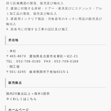
回り設備機器の製造、販売及び輸出入
2. 建築に付随する床材・ドアー・家具並びにステンレス・アル
ミ加工品の製造、販売及び輸出入
3. 家庭用インテリア製品・洋食器等のキッチン用品の販売及び
輸出入
4. 前各号に付随する工事の設計及び施工
所在地
・本社
〒465-8670 愛知県名古屋市名東区一社2-21
TEL : 052-709-0180 FAX : 052-709-0188
・関工場
〒501-3295 岐阜県関市下有知6315-1
販売拠点
国内20拠点以上＋海外1箇所
※くわしくはこちら
ホームページ