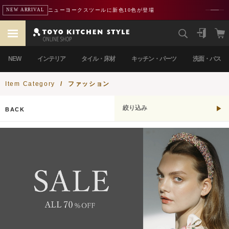
ニューヨークスツールに新色10色が登場
NEW ARRIVAL
NEW
インテリア
タイル・床材
キッチン・パーツ
洗面・バス
Item Category
/
ファッション
絞り込み
BACK