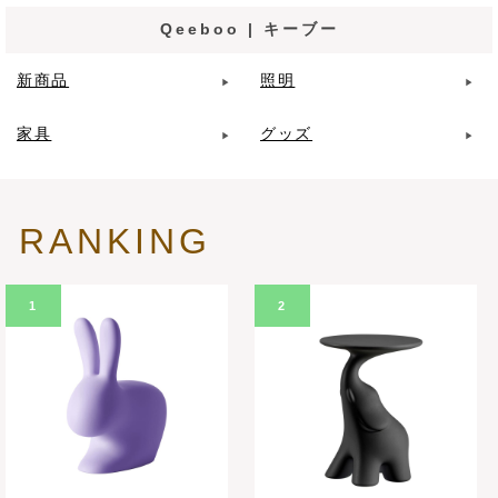
Qeeboo | キーブー
新商品
照明
家具
グッズ
RANKING
1
2