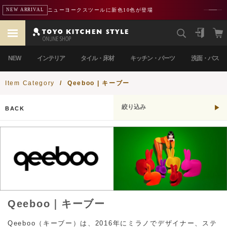
ニューヨークスツールに新色10色が登場
NEW ARRIVAL
NEW
インテリア
タイル・床材
キッチン・パーツ
洗面・バス
Item Category
/
Qeeboo | キーブー
絞り込み
BACK
Qeeboo｜キーブー
Qeeboo（キーブー）は、2016年にミラノでデザイナー、ステ