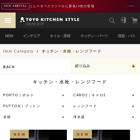
ニューヨークスツールに新色10色が登場
NEW ARRIVAL
NEW
インテリア
タイル・床材
キッチン・パーツ
洗面・バス
Item Category
/
キッチン・水栓・レンジフード
絞り込み
BACK
キッチン・水栓・レンジフード
PORTO｜ポルト
CARO2｜キャロ2
PUTTON｜プットン
レンジフード
水栓
浄水器
NEW
NEW