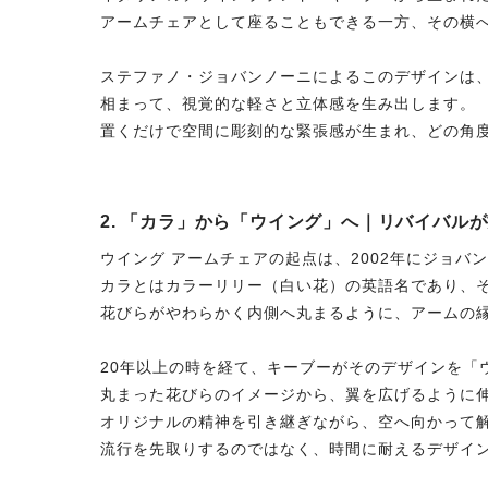
アームチェアとして座ることもできる一方、その横
ステファノ・ジョバンノーニによるこのデザインは
相まって、視覚的な軽さと立体感を生み出します。
置くだけで空間に彫刻的な緊張感が生まれ、どの角
2. 「カラ」から「ウイング」へ｜リバイバル
ウイング アームチェアの起点は、2002年にジョバ
カラとはカラーリリー（白い花）の英語名であり、
花びらがやわらかく内側へ丸まるように、アームの
20年以上の時を経て、キーブーがそのデザインを「
丸まった花びらのイメージから、翼を広げるように
オリジナルの精神を引き継ぎながら、空へ向かって
流行を先取りするのではなく、時間に耐えるデザイ