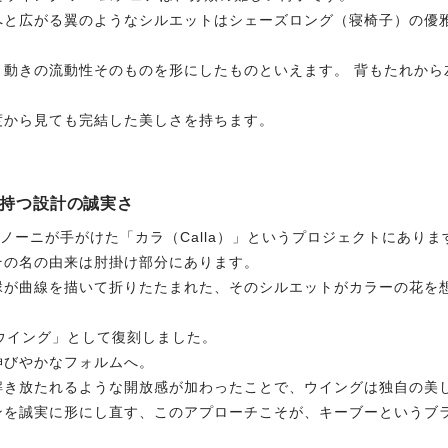
へと広がる翼のようなシルエットはシェーズロング（寝椅子）の優
、動きの流動性そのものを形にしたものといえます。 背もたれから
度から見ても完結した美しさを持ちます。
が持つ設計の誠実さ
ンノーニが手がけた「カラ（Calla）」というプロジェクトにありま
その名の由来は肘掛け部分にあります。
縁が曲線を描いて折りたたまれた、そのシルエットがカラーの花を
ウイング」として復刻しました。
伸びやかなフォルムへ。
解き放たれるような開放感が加わったことで、ウイングは独自の美
ンを誠実に形にし直す、このアプローチこそが、キーブーというブ