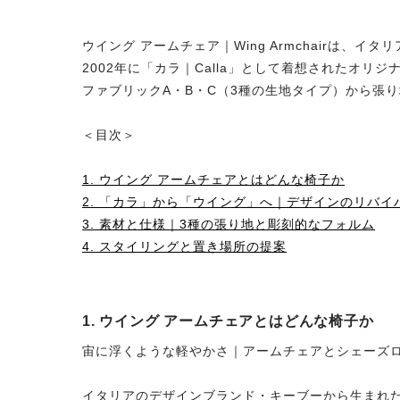
ウイング アームチェア｜Wing Armchairは
2002年に「カラ｜Calla」として着想されたオ
ファブリックA・B・C（3種の生地タイプ）から張
＜目次＞
1. ウイング アームチェアとはどんな椅子か
2. 「カラ」から「ウイング」へ｜デザインのリバイ
3. 素材と仕様｜3種の張り地と彫刻的なフォルム
4. スタイリングと置き場所の提案
1. ウイング アームチェアとはどんな椅子か
宙に浮くような軽やかさ｜アームチェアとシェーズ
イタリアのデザインブランド・キーブーから生まれた