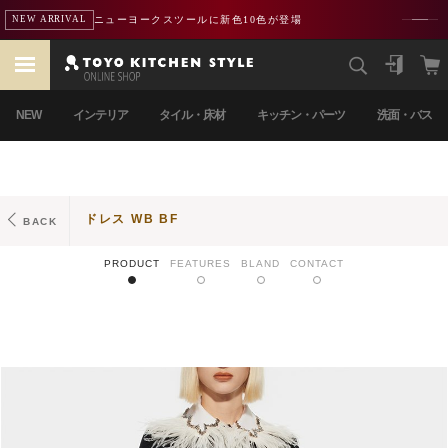
ニューヨークスツールに新色10色が登場
NEW ARRIVAL
NEW
インテリア
タイル・床材
キッチン・パーツ
洗面・バス
ドレス WB BF
BACK
PRODUCT
FEATURES
BLAND
CONTACT