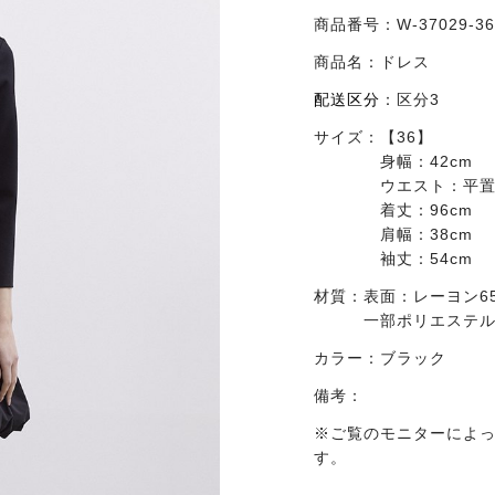
商品番号：
W-37029-3
商品名：
ドレス
配送区分
：
区分3
サイズ：
【36】
身幅：42cm
ウエスト：平置き
着丈：96cm
肩幅：38cm
袖丈：54cm
材質：
表面：レーヨン65
一部ポリエステル
カラー：
ブラック
備考：
※ご覧のモニターによ
す。