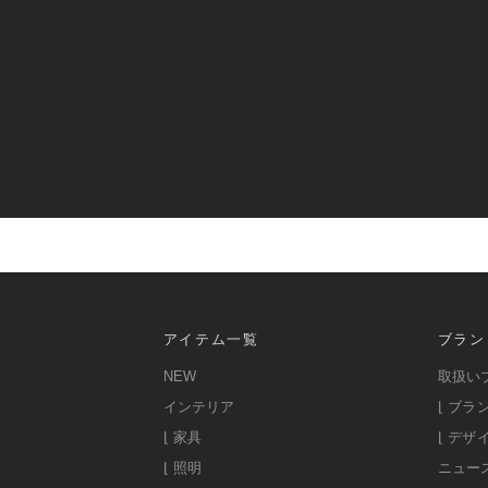
アイテム一覧
ブラン
NEW
取扱い
インテリア
⌊ ブラ
⌊ 家具
⌊ デザ
⌊ 照明
ニュー