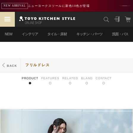
ニューヨークスツールに新色10色が登場
NEW ARRIVAL
NEW
インテリア
タイル・床材
キッチン・パーツ
洗面・バス
フリルドレス
BACK
PRODUCT
FEATURES
RELATED
BLAND
CONTACT