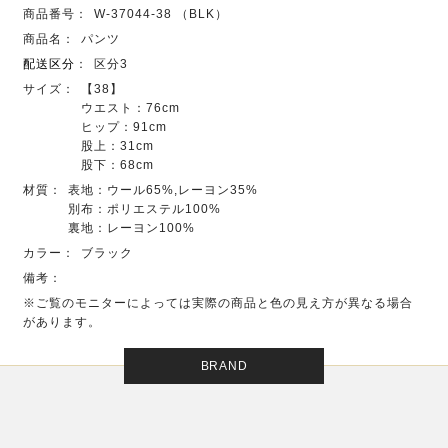
商品番号：
W-37044-38 （BLK）
商品名：
パンツ
配送区分
：
区分3
サイズ：
【38】
ウエスト：76cm
ヒップ：91cm
股上：31cm
股下：68cm
材質：
表地：ウール65%,レーヨン35%
別布：ポリエステル100%
裏地：レーヨン100%
カラー：
ブラック
備考：
※ご覧のモニターによっては実際の商品と色の見え方が異なる場合
があります。
BRAND