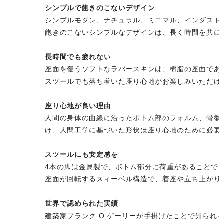
シンプルで飽きのこないデザイン
シンプルモダン、ナチュラル、ミニマル、インダス
飽きのこないシンプルなデザインは、長く時間を共
長時間でも疲れない
座面を覆うソフトなラバースキンは、樹脂の座面で
スツールでも落ち着いた座り心地がお楽しみいただ
座り心地が良い理由
人間の身体の曲線に沿ったボトム部のフォルム、骨
け、人間工学に基づいた形状は座り心地のために必
スツールにも安定感を
4本の脚は金属製で、ボトム部分に荷重があること
座面が回転するスィーベル構造で、着座や立ち上が
世界で認められた実績
建築家フランク O ゲーリーが手掛けたことで知ら