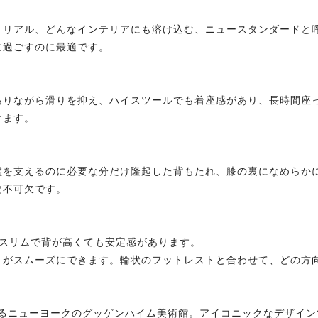
トリアル、どんなインテリアにも溶け込む、ニュースタンダードと
に過ごすのに最適です。
ありながら滑りを抑え、ハイスツールでも着座感があり、長時間座
けます。
盤を支えるのに必要な分だけ隆起した背もたれ、膝の裏になめらか
要不可欠です。
でスリムで背が高くても安定感があります。
りがスムーズにできます。輪状のフットレストと合わせて、どの方
れるニューヨークのグッゲンハイム美術館。アイコニックなデザイ