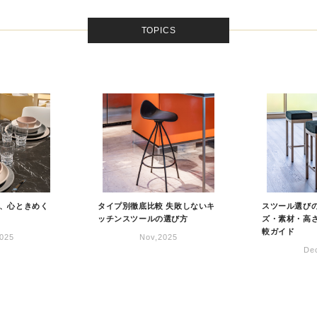
TOPICS
、心ときめく
タイプ別徹底比較 失敗しないキ
スツール選びの
ッチンスツールの選び方
ズ・素材・高
較ガイド
025
Nov,2025
De