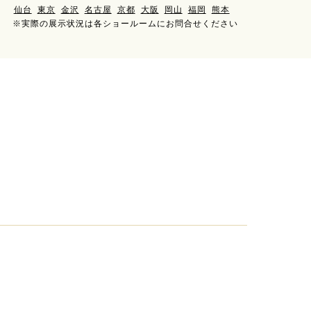
仙台
東京
金沢
名古屋
京都
大阪
岡山
福岡
熊本
※実際の展示状況は各ショールームにお問合せください