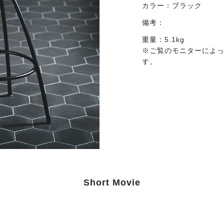
カラー：
ブラック
備考：
重量：5.1kg
※ご覧のモニターによ
す。
Short Movie