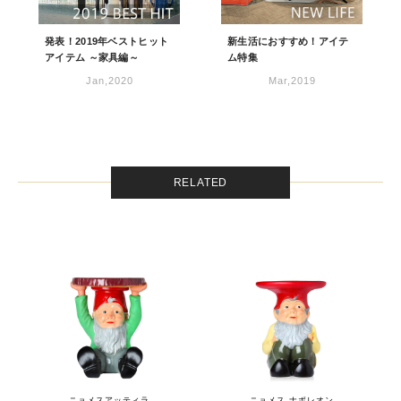
発表！2019年ベストヒット
新生活におすすめ！アイテ
アイテム ～家具編～
ム特集
Jan,2020
Mar,2019
RELATED
ニョメスアッティラ
ニョメス ナポレオン