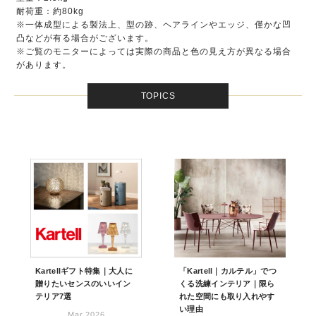
耐荷重：約80kg
※一体成型による製法上、型の跡、ヘアラインやエッジ、僅かな凹
凸などが有る場合がございます。
※ご覧のモニターによっては実際の商品と色の見え方が異なる場合
があります。
TOPICS
Kartellギフト特集｜大人に
「Kartell｜カルテル」でつ
贈りたいセンスのいいイン
くる洗練インテリア｜限ら
テリア7選
れた空間にも取り入れやす
い理由
Mar,2026