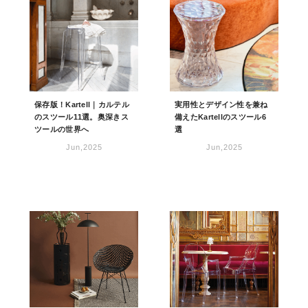
保存版！Kartell｜カルテル
実用性とデザイン性を兼ね
のスツール11選。奥深きス
備えたKartellのスツール6
ツールの世界へ
選
Jun,2025
Jun,2025