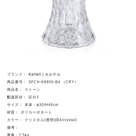
ブランド：
Kartell | カルテル
商品番号：
SFCH-K8800-B4 （CRY）
商品名：
ストーン
配送区分
：
区分3
サイズ：
本体：φ30/H46cm
材質：
ポリカーボネート
カラー：
クリスタル(透明)[B4/crystal]
備考：
重量：2.5kg