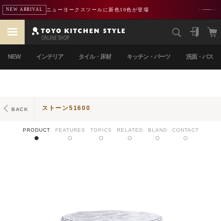
ニューヨークスツールに新色10色が登場
NEW ARRIVAL
NEW
インテリア
タイル・床材
キッチン・パーツ
洗面・バス
ストーン51600
BACK
PRODUCT
FEATURES
TOPICS
RELATED
BLAND
CONTACT