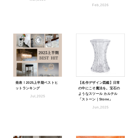
Feb,2026
発表！2025上半期ベストヒ
【名作デザイン図鑑】日常
ットランキング
の中にこそ魔法を。宝石の
ようなスツール カルテル
Jul,2025
「ストーン｜Stone」
Jun,2025