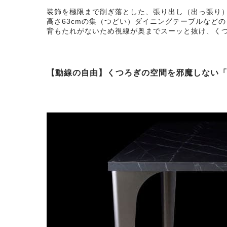
装飾を極限まで削ぎ落とした、張り出し（出っ張り
高さ63cmの集（つどい）ダイニングテーブルなど
背もたれがないため視線が奥までスーッと抜け、く
【動線の自由】くつろぎの空間を邪魔しない