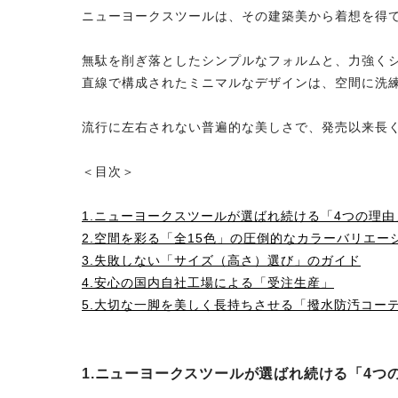
ニューヨークスツールは、その建築美から着想を得
無駄を削ぎ落としたシンプルなフォルムと、力強く
直線で構成されたミニマルなデザインは、空間に洗
流行に左右されない普遍的な美しさで、発売以来長
＜目次＞
1.ニューヨークスツールが選ばれ続ける「4つの理由
2.空間を彩る「全15色」の圧倒的なカラーバリエー
3.失敗しない「サイズ（高さ）選び」のガイド
4.安心の国内自社工場による「受注生産」
5.大切な一脚を美しく長持ちさせる「撥水防汚コー
1.ニューヨークスツールが選ばれ続ける「4つ