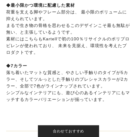
◆
最小限かつ環境に配慮した素材
荷重を支える脚やフレーム部分は、 最小限のボリュームに
抑えられています。
まるで生き物の骨格を思わせるこのデザインこそ最も無駄が
無い、と主張しているようです。
素材にはこちらもKartellで初の100％リサイクルのポリプロ
ピレンが使われており、 未来を見据え、環境性を考えたプ
ロダクトです。
◆
7カラー
落ち着いたマットな質感と、やさしい手触りのタイプが5カ
ラー、そしてツルっとした手触りのプレシャスカラーが2カ
ラー、全部で7色がラインナップされています。
シンプルなインテリアにも、遊び心のあるインテリアにもマ
ッチするカラーバリエーションが揃っています。
合わせておすすめ