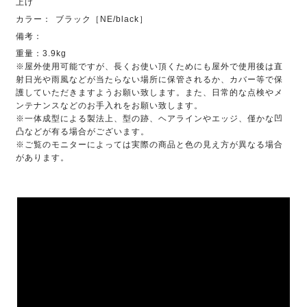
上げ
カラー：
ブラック［NE/black］
備考：
重量：3.9kg
※屋外使用可能ですが、長くお使い頂くためにも屋外で使用後は直
射日光や雨風などが当たらない場所に保管されるか、カバー等で保
護していただきますようお願い致します。また、日常的な点検やメ
ンテナンスなどのお手入れをお願い致します。
※一体成型による製法上、型の跡、ヘアラインやエッジ、僅かな凹
凸などが有る場合がございます。
※ご覧のモニターによっては実際の商品と色の見え方が異なる場合
があります。