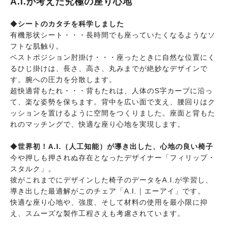
A.I.が考えた究極の座り心地
◆
シートのカタチを科学しました
有機形状シート・・・長時間でも座っていたくなるようなソ
フトな肌触り。
ベストポジション肘掛け・・・座ったときに自然な位置にく
るひじ掛けは、長さ、高さ、丸みまでが絶妙なデザインで
す。腕への圧力を分散します。
超快適背もたれ・・・背もたれは、人体のS字カーブに沿っ
て、楽な姿勢を保ちます。背中を広い面で支え、腰回りはク
ッションを置けるように空間をつくりました。座面と背もた
れのマッチングで、快適な座り心地を実現します。
◆
世界初！A.I.（人工知能）が導き出した、心地の良い椅子
今や押しも押されぬ存在となったデザイナー「フィリップ・
スタルク」。
彼がこれまでにデザインした椅子のデータをA.I.が学習し、
導き出した最適解がこのチェア「A.I.｜エーアイ」です。
快適な座り心地や、強度、そして材料の使用を最小限に抑
え、スムーズな製作工程さえも考慮されています。