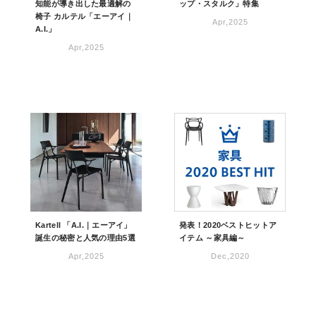
知能が導き出した最適解の
ップ・スタルク」特集
椅子 カルテル「エーアイ｜
Apr,2025
A.I.」
Apr,2025
Kartell 「A.I.｜エーアイ」
発表！2020ベストヒットア
誕生の秘密と人気の理由5選
イテム ～家具編～
Apr,2025
Dec,2020