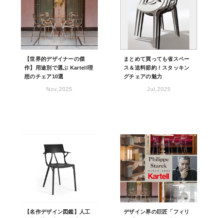
【世界的デザイナーの傑
まとめて買っても省スペー
作】用途別で選ぶ Kartell理
ス＆送料節約！スタッキン
想のチェア10選
グチェアの魅力
Nov,2025
Jul,2025
【名作デザイン図鑑】人工
デザイン界の巨匠「フィリ