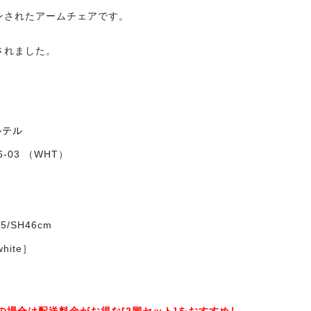
ンされたアームチェアです。
されました。
カルテル
06-03 （WHT）
75/SH46cm
hite］
の場合は配送料金がお得な[2脚セット]をおすすめし