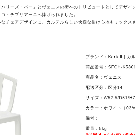
「ハリーズ・バー」とヴェニスの街へのトリビュートとしてデザイ
リゴ・チプリアーニへ捧げられました。
ルなチェアデザインに、カルテルらしい快適な掛け心地もミックス
ブランド：
Kartell | 
商品番号：
SFCH-K58
商品名：
ヴェニス
配送区分
：
区分14
サイズ：
W52.5/D51/H
カラー：
ホワイト［03/w
備考：
重量：5kg
※2脚以上をお買い求め