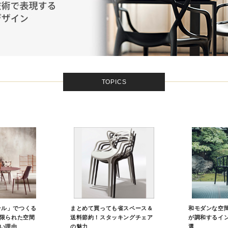
TOPICS
ルテル」でつくる
まとめて買っても省スペース＆
和モダンな空
限られた空間
送料節約！スタッキングチェア
が調和するイ
い理由
の魅力
選