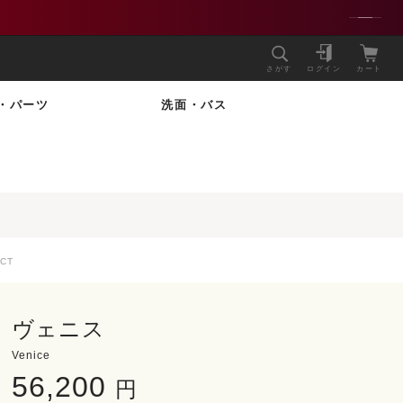
さがす
ログイン
カート
・パーツ
洗面・バス
CT
ヴェニス
Venice
56,200
円