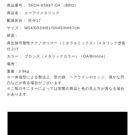
商品番号：
SFCH-K5887-OA （BRO）
商品名：
エーアイメタリック
配送区分
：
区分17
サイズ：
W54/D53/H81/SH45/AH67cm
材質：
再生熱可塑性テクノポリマー（ミネラルミックス）/メタリック塗装
仕上げ
カラー：
ブロンズ（メタリックカラー）［OA/Bronze］
備考：
重量：3.9kg
※一体成型による製法上、型の跡、ヘアラインやエッジ、僅かな凹
凸などが有る場合がございます。
※ご覧のモニターによっては実際の商品と色の見え方が異なる場合
があります。