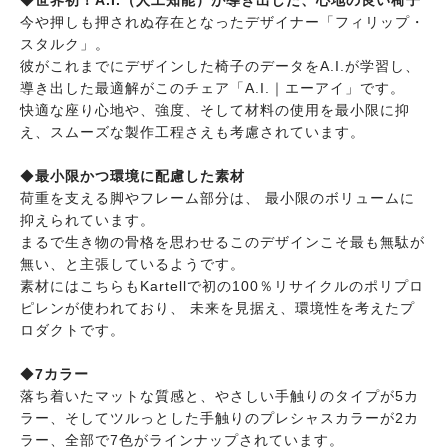
◆
世界初！A.I.（人工知能）が導き出した、心地の良い椅子
今や押しも押されぬ存在となったデザイナー「フィリップ・
スタルク」。
彼がこれまでにデザインした椅子のデータをA.I.が学習し、
導き出した最適解がこのチェア「A.I.｜エーアイ」です。
快適な座り心地や、強度、そして材料の使用を最小限に抑
え、スムーズな製作工程さえも考慮されています。
◆
最小限かつ環境に配慮した素材
荷重を支える脚やフレーム部分は、 最小限のボリュームに
抑えられています。
まるで生き物の骨格を思わせるこのデザインこそ最も無駄が
無い、と主張しているようです。
素材にはこちらもKartellで初の100％リサイクルのポリプロ
ピレンが使われており、 未来を見据え、環境性を考えたプ
ロダクトです。
◆
7カラー
落ち着いたマットな質感と、やさしい手触りのタイプが5カ
ラー、そしてツルっとした手触りのプレシャスカラーが2カ
ラー、全部で7色がラインナップされています。