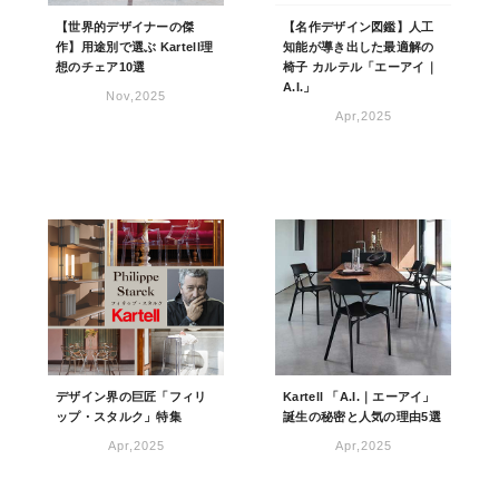
【世界的デザイナーの傑
【名作デザイン図鑑】人工
作】用途別で選ぶ Kartell理
知能が導き出した最適解の
想のチェア10選
椅子 カルテル「エーアイ｜
A.I.」
Nov,2025
Apr,2025
デザイン界の巨匠「フィリ
Kartell 「A.I.｜エーアイ」
ップ・スタルク」特集
誕生の秘密と人気の理由5選
Apr,2025
Apr,2025