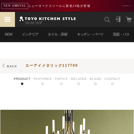
ニューヨークスツールに新色10色が登場
NEW ARRIVAL
NEW
インテリア
タイル・床材
キッチン・パーツ
洗面・バス
エーアイメタリック117700
BACK
PRODUCT
FEATURES
TOPICS
RELATED
BLAND
CONTACT