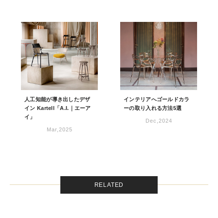
人工知能が導き出したデザ
インテリアへゴールドカラ
イン Kartell「A.I.｜エーア
ーの取り入れる方法5選
イ」
Dec,2024
Mar,2025
RELATED