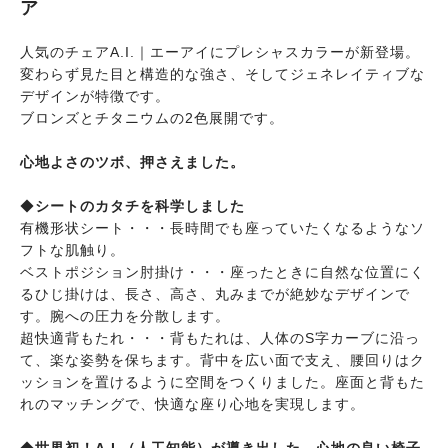
ア
人気のチェアA.I.｜エーアイにプレシャスカラーが新登場。
変わらず見た目と構造的な強さ、そしてジェネレイティブな
デザインが特徴です。
ブロンズとチタニウムの2色展開です。
心地よさのツボ、押さえました。
◆
シートのカタチを科学しました
有機形状シート・・・長時間でも座っていたくなるようなソ
フトな肌触り。
ベストポジション肘掛け・・・座ったときに自然な位置にく
るひじ掛けは、長さ、高さ、丸みまでが絶妙なデザインで
す。腕への圧力を分散します。
超快適背もたれ・・・背もたれは、人体のS字カーブに沿っ
て、楽な姿勢を保ちます。背中を広い面で支え、腰回りはク
ッションを置けるように空間をつくりました。座面と背もた
れのマッチングで、快適な座り心地を実現します。