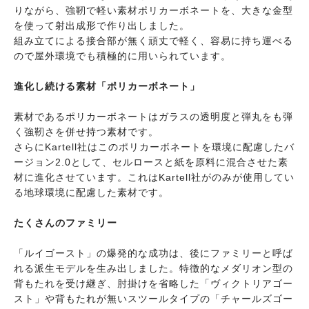
りながら、強靭で軽い素材ポリカーボネートを、大きな金型
を使って射出成形で作り出しました。
組み立てによる接合部が無く頑丈で軽く、容易に持ち運べる
ので屋外環境でも積極的に用いられています。
進化し続ける素材「ポリカーボネート」
素材であるポリカーボネートはガラスの透明度と弾丸をも弾
く強靭さを併せ持つ素材です。
さらにKartell社はこのポリカーボネートを環境に配慮したバ
ージョン2.0として、セルロースと紙を原料に混合させた素
材に進化させています。これはKartell社がのみが使用してい
る地球環境に配慮した素材です。
たくさんのファミリー
「ルイゴースト」の爆発的な成功は、後にファミリーと呼ば
れる派生モデルを生み出しました。特徴的なメダリオン型の
背もたれを受け継ぎ、肘掛けを省略した「ヴィクトリアゴー
スト」や背もたれが無いスツールタイプの「チャールズゴー