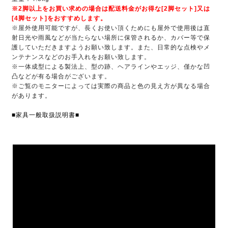
※2脚以上をお買い求めの場合は配送料金がお得な[2脚セット]又は
[4脚セット]をおすすめします。
※屋外使用可能ですが、長くお使い頂くためにも屋外で使用後は直
射日光や雨風などが当たらない場所に保管されるか、カバー等で保
護していただきますようお願い致します。また、日常的な点検やメ
ンテナンスなどのお手入れをお願い致します。
※一体成型による製法上、型の跡、ヘアラインやエッジ、僅かな凹
凸などが有る場合がございます。
※ご覧のモニターによっては実際の商品と色の見え方が異なる場合
があります。
■家具一般取扱説明書■