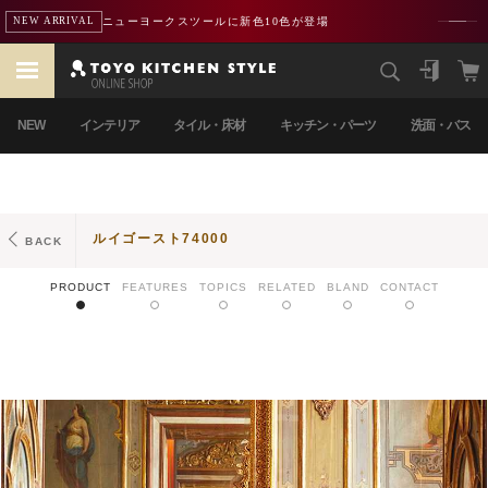
熊本地震による配送遅延のお知らせ
重要
NEW
インテリア
タイル・床材
キッチン・パーツ
洗面・バス
ルイゴースト74000
BACK
PRODUCT
FEATURES
TOPICS
RELATED
BLAND
CONTACT