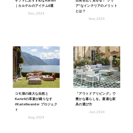
ギフトにおすすめなKartell
空間を広く見せる！"クリ
｜カルテルのアイテム6選
ア"なインテリアのメリット
とは？
Dec,2024
Nov,2024
コモ湖の雄大な自然と
「アウトドアリビング」で
Kartellの革新が織りなす
豊かな暮らしを。最適な家
#Kartellwander プロジェク
具の選び方
ト
Jun,2024
Aug,2024