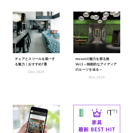
チェアとスツールを統一す
moooiの魅力を探る旅
る魅力｜おすすめ7選
Vol.1～独創的なアイディア
のルーツを辿る～
Dec,2025
Nov,2024