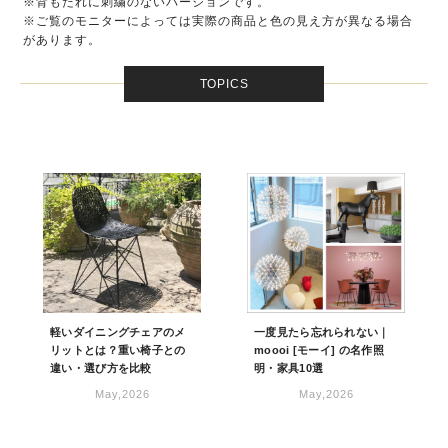
※背もたれに刺繍のないバージョンです。
※ご覧のモニターによっては実際の商品と色の見え方が異なる場合
があります。
TOPICS
軽いダイニングチェアのメ
一度見たら忘れられない｜
リットとは？重い椅子との
moooi [モーイ] の名作照
違い・選び方を比較
明・家具10選
May,2026
May,2026