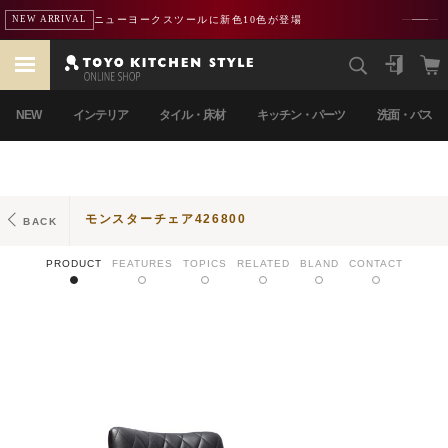
ニューヨークスツールに新色10色が登場
NEW ARRIVAL
NEW
インテリア
タイル・床材
キッチン・パーツ
洗面・バス
モンスターチェア426800
BACK
PRODUCT
FEATURES
TOPICS
RELATED
BLAND
CONTACT