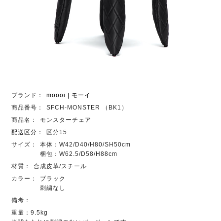
ブランド：
moooi | モーイ
商品番号：
SFCH-MONSTER （BK1）
商品名：
モンスターチェア
配送区分
：
区分15
サイズ：
本体：W42/D40/H80/SH50cm
梱包：W62.5/D58/H88cm
材質：
合成皮革/スチール
カラー：
ブラック
刺繍なし
備考：
重量：9.5kg