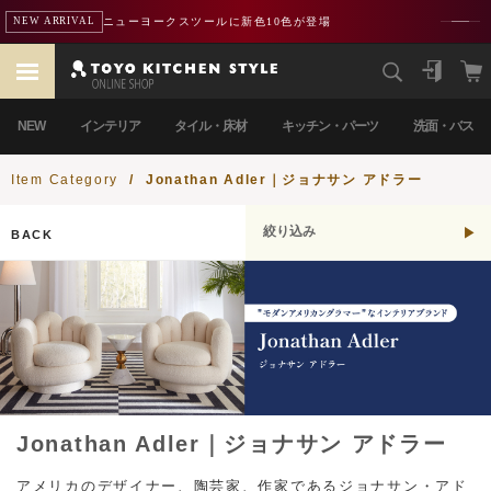
ニューヨークスツールに新色10色が登場
NEW ARRIVAL
NEW
インテリア
タイル・床材
キッチン・パーツ
洗面・バス
Item Category
/
Jonathan Adler｜ジョナサン アドラー
絞り込み
BACK
Jonathan Adler｜ジョナサン アドラー
アメリカのデザイナー、陶芸家、作家であるジョナサン・アド