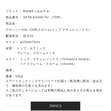
ブランド：
Kartell | カルテル
商品番号：
SFTB-K4456-TU （TDR）
商品名：
グロッシーXXL 150Rクローム(トップ ナチュレツンドラ）
配送区分
：
区分32
サイズ：
φ150/H73cm
材質：
トップ：セラミック
フレーム：クロームメッキ
カラー：
トップ：ナチュレツンドラ［TU/nature tundra］
ベースフレーム：クローム［chrome］
備考：
重量：50kg
※アートセッティングデリバリーでお届け（配送費に配送、組み立
て、梱包材の引取りを含みます）
※ご覧のモニターによっては実際の商品と色の見え方が異なる場合
があります。
TOPICS