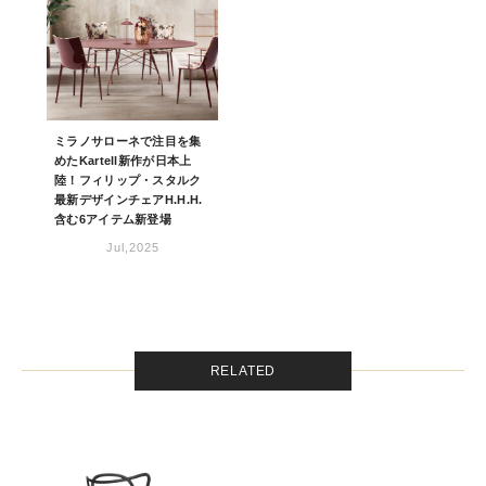
ミラノサローネで注目を集
めたKartell新作が日本上
陸！フィリップ・スタルク
最新デザインチェアH.H.H.
含む6アイテム新登場
Jul,2025
RELATED