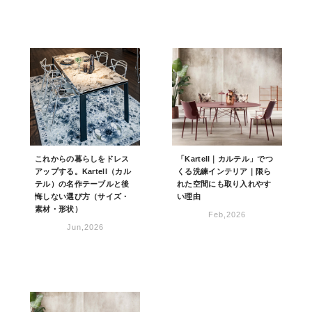
これからの暮らしをドレス
「Kartell｜カルテル」でつ
アップする。Kartell（カル
くる洗練インテリア｜限ら
テル）の名作テーブルと後
れた空間にも取り入れやす
悔しない選び方（サイズ・
い理由
素材・形状）
Feb,2026
Jun,2026