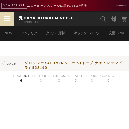
ニューヨークスツールに新色10色が登場
NEW ARRIVAL
NEW
インテリア
タイル・床材
キッチン・パーツ
洗面・バス
グロッシーXXL 150Rクローム(トップ ナチュレツンド
BACK
ラ）523100
PRODUCT
FEATURES
TOPICS
RELATED
BLAND
CONTACT