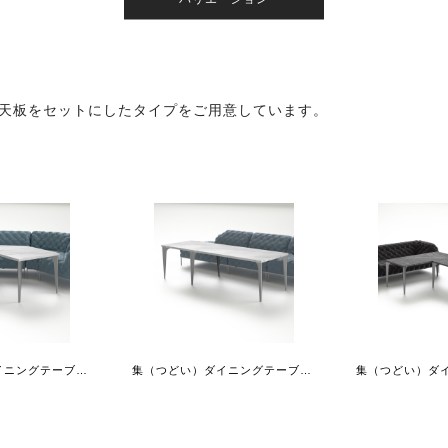
の天板をセットにしたタイプをご用意しています。
集（つどい）ダイニングテーブル135°ショートR+スクエア拡張天板
集（つどい）ダイニングテーブルスクエア+レクタングル拡張天板