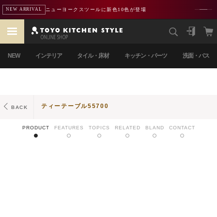
ニューヨークスツールに新色10色が登場
NEW ARRIVAL
NEW
インテリア
タイル・床材
キッチン・パーツ
洗面・バス
ティーテーブル55700
BACK
PRODUCT
FEATURES
TOPICS
RELATED
BLAND
CONTACT