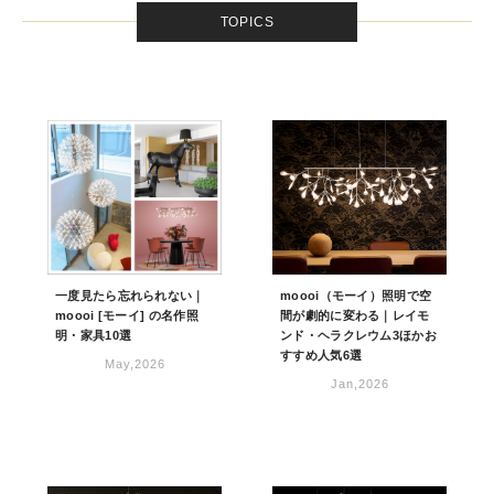
TOPICS
一度見たら忘れられない｜
moooi（モーイ）照明で空
moooi [モーイ] の名作照
間が劇的に変わる｜レイモ
明・家具10選
ンド・ヘラクレウム3ほかお
すすめ人気6選
May,2026
Jan,2026