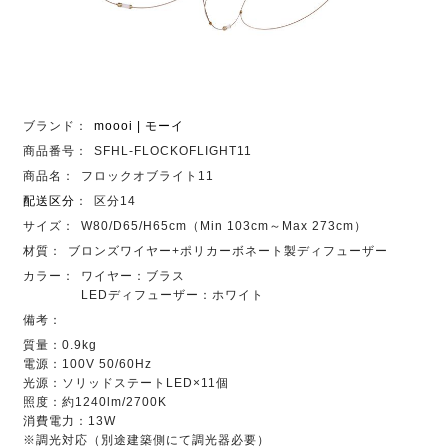
ブランド：
moooi | モーイ
商品番号：
SFHL-FLOCKOFLIGHT11
商品名：
フロックオブライト11
配送区分
：
区分14
サイズ：
W80/D65/H65cm（Min 103cm～Max 273cm）
材質：
ブロンズワイヤー+ポリカーボネート製ディフューザー
カラー：
ワイヤー：ブラス
LEDディフューザー：ホワイト
備考：
質量：0.9kg
電源：100V 50/60Hz
光源：ソリッドステートLED×11個
照度：約1240lm/2700K
消費電力：13W
※調光対応（別途建築側にて調光器必要）