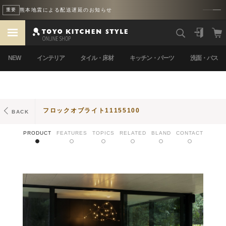
熊本地震による配送遅延のお知らせ
重要
NEW
インテリア
タイル・床材
キッチン・パーツ
洗面・バス
フロックオブライト11155100
BACK
PRODUCT
FEATURES
TOPICS
RELATED
BLAND
CONTACT