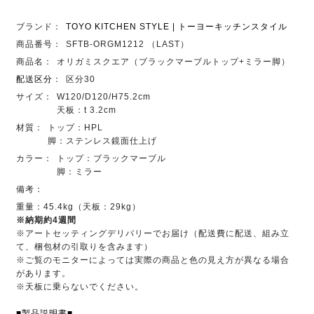
ブランド：
TOYO KITCHEN STYLE | トーヨーキッチンスタイル
商品番号：
SFTB-ORGM1212 （LAST）
商品名：
オリガミスクエア（ブラックマーブルトップ+ミラー脚）
配送区分
：
区分30
サイズ：
W120/D120/H75.2cm
天板：t 3.2cm
材質：
トップ：HPL
脚：ステンレス鏡面仕上げ
カラー：
トップ：ブラックマーブル
脚：ミラー
備考：
重量：45.4kg（天板：29kg）
※納期約4週間
※アートセッティングデリバリーでお届け（配送費に配送、組み立
て、梱包材の引取りを含みます）
※ご覧のモニターによっては実際の商品と色の見え方が異なる場合
があります。
※天板に乗らないでください。
■製品説明書■