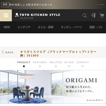
熊本地震による配送遅延のお知らせ
重要
NEW
インテリア
タイル・床材
キッチン・パーツ
洗面・バス
オリガミスクエア（ブラックマーブルトップ+ミラー
BACK
脚）361900
PRODUCT
FEATURES
RELATED
BLAND
CONTACT