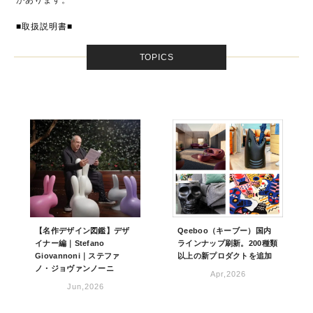
があります。
■取扱説明書■
TOPICS
【名作デザイン図鑑】デザ
Qeeboo（キーブー）国内
イナー編｜Stefano
ラインナップ刷新。200種類
Giovannoni｜ステファ
以上の新プロダクトを追加
ノ・ジョヴァンノーニ
Apr,2026
Jun,2026