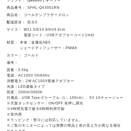
ブランド：
Qeeboo | キーブー
商品番号：
SFHL-Q43001RN
商品名：
ゴールデンブラザーズロン
配送区分
：
区分3
サイズ：
W21.5/D14.9/H24.6cm
電源コード：USBアダプターコード1m付
材質：
本体：金属化ABS
シェードディフューザー：PMMA
カラー：
ゴールド
備考：
質量：0.5kg
電源：AC100V 50/60Hz
消費電力：2W AC100V変換アダプター
光源：LED基板タイプ
照度：200lm/3000K
付属品：USB Type-Cケーブル（L：100cm）、5V 1Aチャージャー
※天面タッチセンサー：ON/OFF 長押し調光
※4時間充電で最大6時間利用可能
※室内用
※ラッピング・熨斗には対応していません。
※ご覧のモニターによっては実際の商品と色の見え方が異なる場合