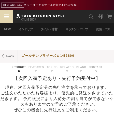
ニューヨークスツールに新色10色が登場
NEW ARRIVAL
NEW
インテリア
タイル・床材
キッチン・パーツ
洗面・バス
ゴールデンブラザーズロン52800
BACK
PRODUCT
FEATURES
TOPICS
RELATED
BLAND
CONTACT
【次回入荷予定あり・先行予約受付中】
現在、次回入荷予定分の先行注文を承っております。
ご注文いただいたお客様より、優先的に発送をさせていた
だきます。 予約状況により入荷分の割り当てができないケ
ースもありますので予めご了承ください。
ぜひこの機会に先行注文をご利用ください。