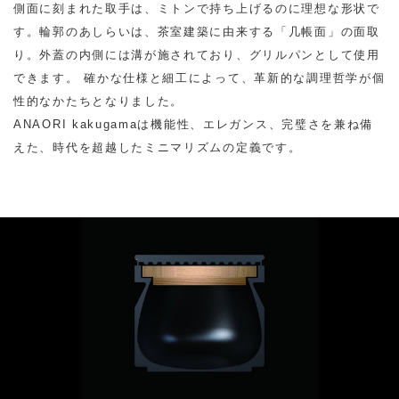
側面に刻まれた取手は、ミトンで持ち上げるのに理想な形状で
す。輪郭のあしらいは、茶室建築に由来する「几帳面」の面取
り。外蓋の内側には溝が施されており、グリルパンとして使用
できます。 確かな仕様と細工によって、革新的な調理哲学が個
性的なかたちとなりました。
ANAORI kakugamaは機能性、エレガンス、完璧さを兼ね備
えた、時代を超越したミニマリズムの定義です。