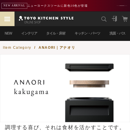
ニューヨークスツールに新色10色が登場
NEW ARRIVAL
NEW
インテリア
タイル・床材
キッチン・パーツ
洗面・バス
Item Category
/
ANAORI｜アナオリ
調理する喜び、それは食材を活かすことです。