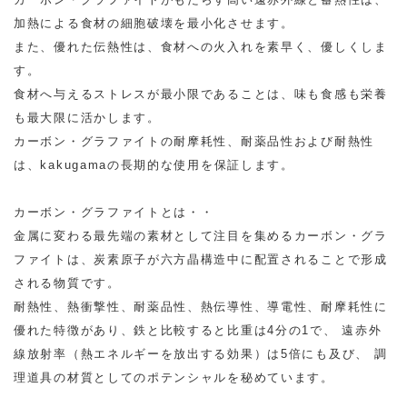
加熱による食材の細胞破壊を最小化させます。
また、優れた伝熱性は、食材への火入れを素早く、優しくしま
す。
食材へ与えるストレスが最小限であることは、味も食感も栄養
も最大限に活かします。
カーボン・グラファイトの耐摩耗性、耐薬品性および耐熱性
は、kakugamaの長期的な使用を保証します。
カーボン・グラファイトとは・・
金属に変わる最先端の素材として注目を集めるカーボン・グラ
ファイトは、炭素原子が六方晶構造中に配置されることで形成
される物質です。
耐熱性、熱衝撃性、耐薬品性、熱伝導性、導電性、耐摩耗性に
優れた特徴があり、鉄と比較すると比重は4分の1で、 遠赤外
線放射率（熱エネルギーを放出する効果）は5倍にも及び、 調
理道具の材質としてのポテンシャルを秘めています。