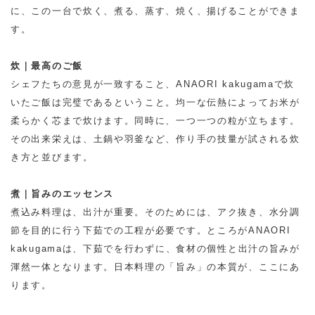
に、この一台で炊く、煮る、蒸す、焼く、揚げることができま
す。
炊｜最高のご飯
シェフたちの意見が一致すること、ANAORI kakugamaで炊
いたご飯は完璧であるということ。均一な伝熱によってお米が
柔らかく芯まで炊けます。同時に、一つ一つの粒が立ちます。
その出来栄えは、土鍋や羽釜など、作り手の技量が試される炊
き方と並びます。
煮｜旨みのエッセンス
煮込み料理は、出汁が重要。そのためには、アク抜き、水分調
節を目的に行う下茹での工程が必要です。ところがANAORI
kakugamaは、下茹でを行わずに、食材の個性と出汁の旨みが
渾然一体となります。日本料理の「旨み」の本質が、ここにあ
ります。