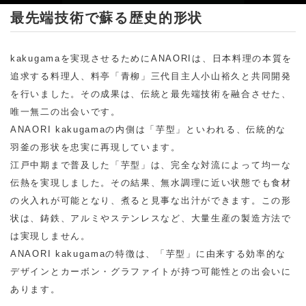
最先端技術で蘇る歴史的形状
kakugamaを実現させるためにANAORIは、日本料理の本質を
追求する料理人、料亭「青柳」三代目主人小山裕久と共同開発
を行いました。その成果は、伝統と最先端技術を融合させた、
唯一無二の出会いです。
ANAORI kakugamaの内側は「芋型」といわれる、伝統的な
羽釜の形状を忠実に再現しています。
江戸中期まで普及した「芋型」は、完全な対流によって均一な
伝熱を実現しました。その結果、無水調理に近い状態でも食材
の火入れが可能となり、煮ると見事な出汁ができます。この形
状は、鋳鉄、アルミやステンレスなど、大量生産の製造方法で
は実現しません。
ANAORI kakugamaの特徴は、「芋型」に由来する効率的な
デザインとカーボン・グラファイトが持つ可能性との出会いに
あります。