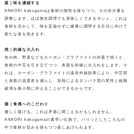
蒸｜味を濃縮する
ANAORI kakugamaは食材の個性を保ちつつ、その水分量を
調整します。ほぼ無水調理でも美味しくできるポシェ。これは
食材を活かして、味を妥協せずに健康に調理する方法に向けて
新たな道を拓きます。
焼｜的確な火入れ
魚や肉、野菜などをカーボン・グラファイトの外蓋で焼くと、
食材の中芯を引き立てつつ、表面を的確に火入れをします。そ
れは、カーボン・グラファイトの遠赤外線効果により、中芯部
と表面の温度差を減らし、加熱によるタンパク質の変性と細胞
破壊を最小限に抑えることができるからです。
揚｜食感へのこだわり
優しく揚げる。これは矛盾に聞こえるかもしれません。
ANAORI kakugamaの素早い伝熱で、パリッとしたころもの
中で食材が旨みを保ちつつ蒸しあげられます。