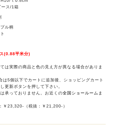
H10/ｔ0.8cm
ース/1箱
刷
リプル柄
イト
(0.88平米分)
っては実際の商品と色の見え方が異なる場合がありま
合は5個以下でカートに追加後、ショッピングカート
力し更新ボタンを押して下さい。
付は承っておりません。お近くの
全国ショールーム
ま
。
23,320-（税抜：￥21,200-）