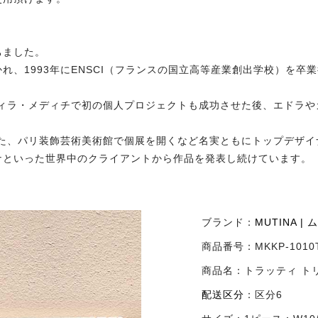
ちました。
れ、1993年にENSCI（フランスの国立高等産業創出学校）を卒
ヴィラ・メディチで初の個人プロジェクトも成功させた後、エドラ
また、パリ装飾芸術美術館で個展を開くなど名実ともにトップデザ
ナといった世界中のクライアントから作品を発表し続けています。
ブランド：
MUTINA |
商品番号：
MKKP-1010
商品名：
トラッティ ト
配送区分
：
区分6