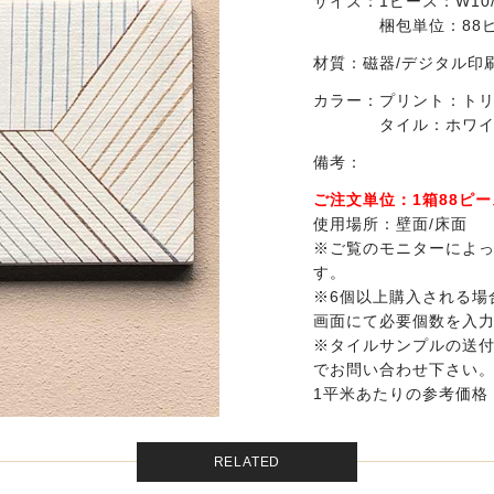
サイズ：
1ピース：W10/
梱包単位：88ピ
材質：
磁器/デジタル印
カラー：
プリント：ト
タイル：ホワ
備考：
ご注文単位：1箱88ピース
使用場所：壁面/床面
※ご覧のモニターによ
す。
※6個以上購入される場
画面にて必要個数を入
※タイルサンプルの送
でお問い合わせ下さい
1平米あたりの参考価格：￥
RELATED