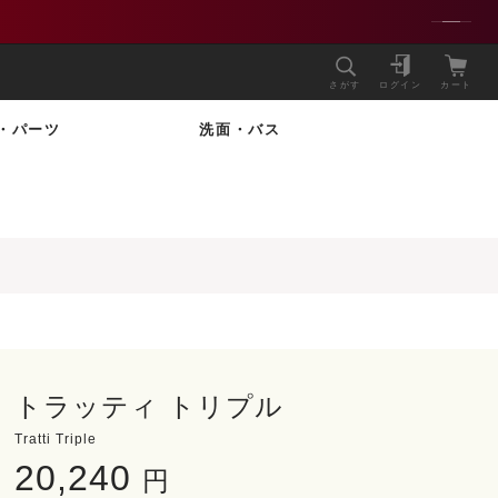
さがす
ログイン
カート
・パーツ
洗面・バス
トラッティ トリプル
Tratti Triple
20,240
円