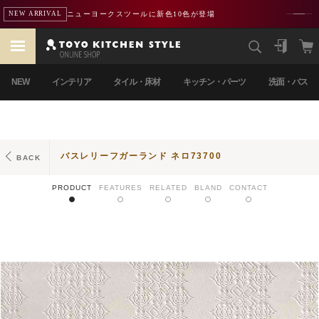
ニューヨークスツールに新色10色が登場
NEW ARRIVAL
NEW
インテリア
タイル・床材
キッチン・パーツ
洗面・バス
バスレリーフガーランド ネロ73700
BACK
PRODUCT
FEATURES
RELATED
BLAND
CONTACT