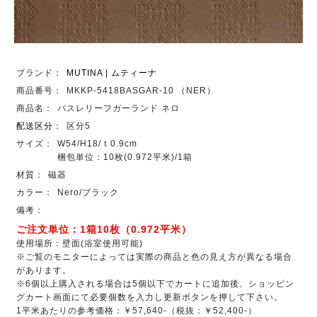
ブランド：
MUTINA | ムティーナ
商品番号：
MKKP-5418BASGAR-10 （NER）
商品名：
バスレリーフガーランド ネロ
配送区分
：
区分5
サイズ：
W54/H18/ｔ0.9cm
梱包単位：10枚(0.972平米)/1箱
材質：
磁器
カラー：
Nero/ブラック
備考：
ご注文単位：1箱10枚（0.972平米）
使用場所：壁面(浴室使用可能)
※ご覧のモニターによっては実際の商品と色の見え方が異なる場合
があります。
※6個以上購入される場合は5個以下でカートに追加後、ショッピン
グカート画面にて必要個数を入力し更新ボタンを押して下さい。
1平米あたりの参考価格：￥57,640-（税抜：￥52,400-）