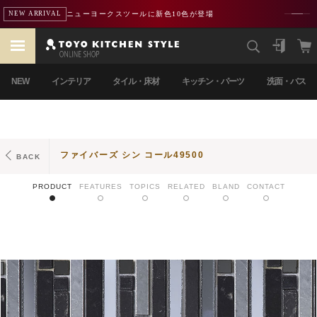
ニューヨークスツールに新色10色が登場
NEW ARRIVAL
NEW
インテリア
タイル・床材
キッチン・パーツ
洗面・バス
ファイバーズ シン コール49500
BACK
PRODUCT
FEATURES
TOPICS
RELATED
BLAND
CONTACT