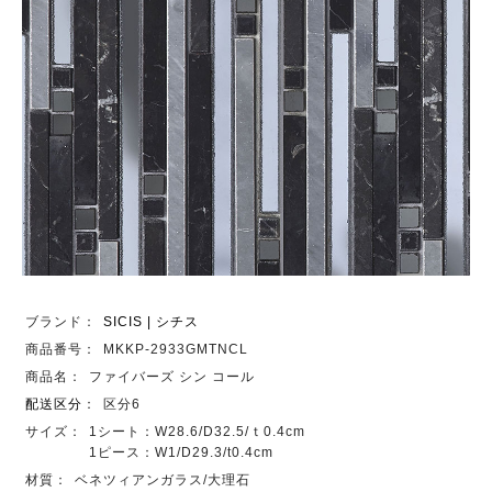
ブランド：
SICIS | シチス
商品番号：
MKKP-2933GMTNCL
商品名：
ファイバーズ シン コール
配送区分
：
区分6
サイズ：
1シート：W28.6/D32.5/ｔ0.4cm
1ピース：W1/D29.3/t0.4cm
材質：
ベネツィアンガラス/大理石