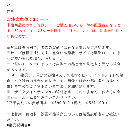
カラー：
-
備考：
ご注文単位：1シート
小物商品につき、複数シートご購入頂いても一律の配送費となりま
す（22枚まで）。23シート以上のご注文については、別途送料を申
し受けます。
※写真は参考例で、実際の製品とは異なる場合がございます。
※サイズは標準寸法です。色合いや形状、サイズは製造ロットによ
り誤差が生じる場合があります。
※ご覧のモニターによっては実際の商品と色の見え方が異なる場合
があります。
※SICIS製品は、天然の鉱物やガラス素材を使い、ハンドメイドで製
作された独自の風合いが特徴です。画像とは色や形に多少の違いが
生じますのでご了承下さいますようお願い致します。
※モザイクタイルサンプルの送付は承っておりません。お近くの
全
国ショールーム
までお問い合わせ下さい。
1平米あたりの参考価格：￥590,810（税抜：￥537,100-）
※接着剤・目地材・設置可能場所については製品説明書をご確認く
ださい。
■製品説明書■