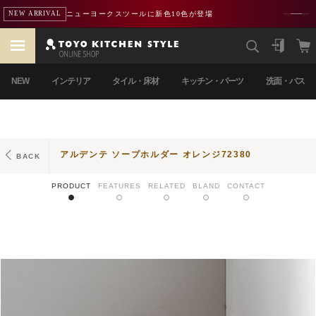
ニューヨークスツールに新色10色が登場
NEW ARRIVAL
NEW
インテリア
タイル・床材
キッチン・パーツ
洗面・バス
アルデンテ ソープホルダー オレンジ72380
BACK
PRODUCT
FEATURES
RELATED
BLAND
CONTACT