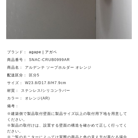
ブランド：
agape | アガペ
商品番号：
SNAC-CRUB0999AR
商品名：
アルデンテ ソープホルダー オレンジ
配送区分
：
区分5
サイズ：
W23.8/D17.8/H7.9cm
材質：
ステンレス/シリコンラバー
カラー：
オレンジ(AR)
備考：
※建築側で製品取付壁面に製品サイズ以上の取付用下地を用意して
ください。
※製品の取付けは、設置する壁面の構造を確かめて正しく行ってく
ださい。
※ご覧のモニターによっては実際の商品と色の見え方が異なる場合