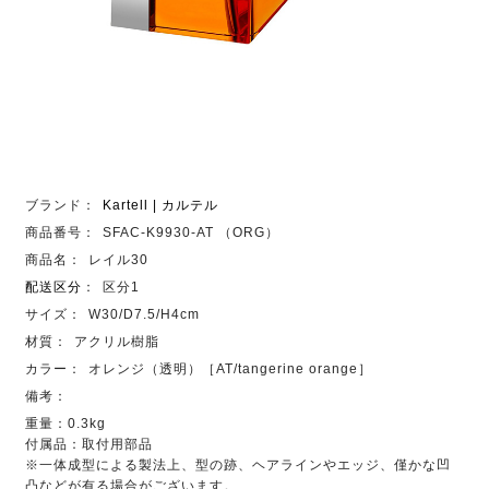
ブランド：
Kartell | カルテル
商品番号：
SFAC-K9930-AT （ORG）
商品名：
レイル30
配送区分
：
区分1
サイズ：
W30/D7.5/H4cm
材質：
アクリル樹脂
カラー：
オレンジ（透明）［AT/tangerine orange］
備考：
重量：0.3kg
付属品：取付用部品
※一体成型による製法上、型の跡、ヘアラインやエッジ、僅かな凹
凸などが有る場合がございます。