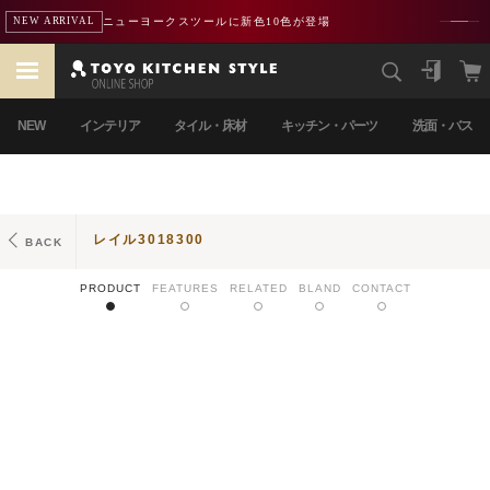
ニューヨークスツールに新色10色が登場
NEW ARRIVAL
NEW
インテリア
タイル・床材
キッチン・パーツ
洗面・バス
レイル3018300
BACK
PRODUCT
FEATURES
RELATED
BLAND
CONTACT