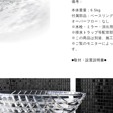
備考：
本体重量：6.5kg
付属部品：ベースリング
オーバーフロー：なし
※
水栓
・
ミラー
・演出
※
排水トラップ
等配管
※この商品は別途、施
※ご覧のモニターによ
す。
■取付・設置説明書■