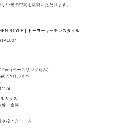
美しい光の空間を堪能いただけます。
CHEN STYLE | トーヨーキッチンスタイル
TAL004
H19cm(ベースリング込み)
.5/H1.3ｃm
m
"1/4
タルガラス
水栓：金属
ア
排水栓：クローム