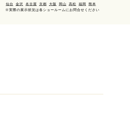
仙台
金沢
名古屋
京都
大阪
岡山
高松
福岡
熊本
※実際の展示状況は各ショールームにお問合せください