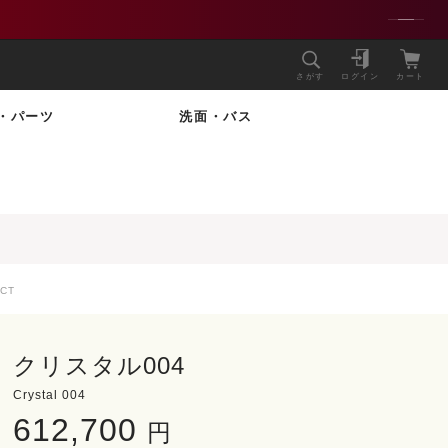
さがす
ログイン
カート
・パーツ
洗面・バス
CT
クリスタル004
Crystal 004
612,700
円