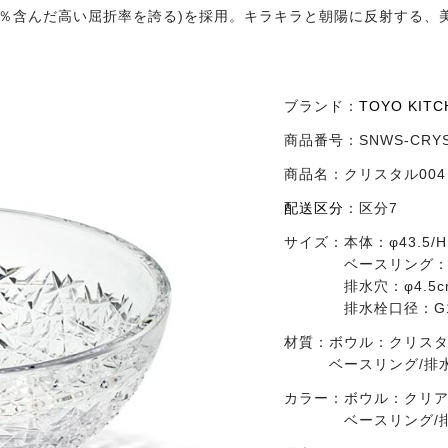
4％含んだ高い屈折率を誇る)を採用。キラキラと朝陽に反射する、
ブランド：
TOYO KIT
商品番号：
SNWS-CRYS
商品名：
クリスタル004
配送区分
：
区分7
サイズ：
本体：φ43.5/
ベースリング：φ8
排水穴：φ4.5c
排水栓口径：G1
材質：
ボウル：クリス
ベースリング/排
カラー：
ボウル：クリ
ベースリング/