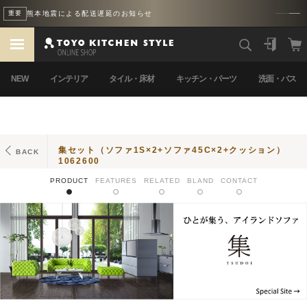
熊本地震による配送遅延のお知らせ
重要
NEW
インテリア
タイル・床材
キッチン・パーツ
洗面・バス
集セット（ソファ1S×2+ソファ45C×2+クッション）
BACK
1062600
PRODUCT
FEATURES
RELATED
BLAND
CONTACT