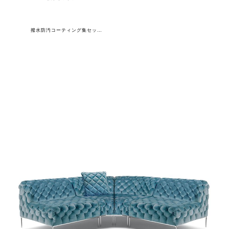
撥水防汚コーティング集セット(ソファ1S×2+ソファ45C×2+クッション)専用