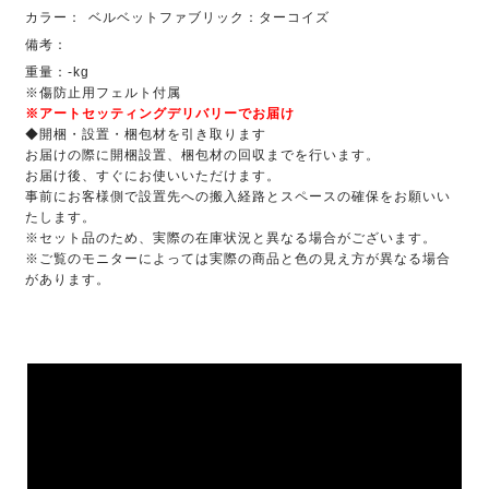
カラー：
ベルベットファブリック：ターコイズ
備考：
重量：-kg
※傷防止用フェルト付属
※アートセッティングデリバリーでお届け
◆開梱・設置・梱包材を引き取ります
お届けの際に開梱設置、梱包材の回収までを行います。
お届け後、すぐにお使いいただけます。
事前にお客様側で設置先への搬入経路とスペースの確保をお願いい
たします。
※セット品のため、実際の在庫状況と異なる場合がございます。
※ご覧のモニターによっては実際の商品と色の見え方が異なる場合
があります。