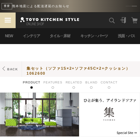
オリガミダイニングセットフェア
FEATURED
NEW
インテリア
タイル・床材
キッチン・パーツ
洗面・バス
集セット（ソファ1S×2+ソファ45C×2+クッション）
BACK
1062600
PRODUCT
FEATURES
RELATED
BLAND
CONTACT