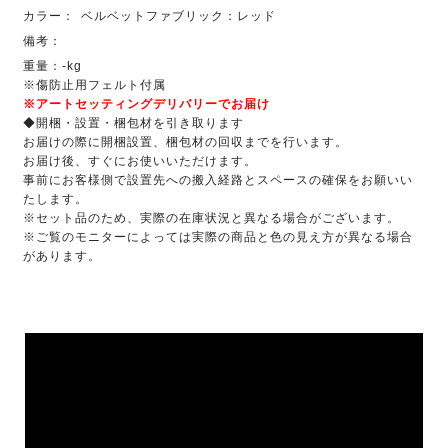
カラー：
ベルベットファブリック：レッド
備考：
重量：-kg
※傷防止用フェルト付属
※アートセッティングデリバリーでお届け
◆開梱・設置・梱包材を引き取ります
お届けの際に開梱設置、梱包材の回収までを行います。
お届け後、すぐにお使いいただけます。
事前にお客様側で設置先への搬入経路とスペースの確保をお願いい
たします。
※セット品のため、実際の在庫状況と異なる場合がございます。
※ご覧のモニターによっては実際の商品と色の見え方が異なる場合
があります。