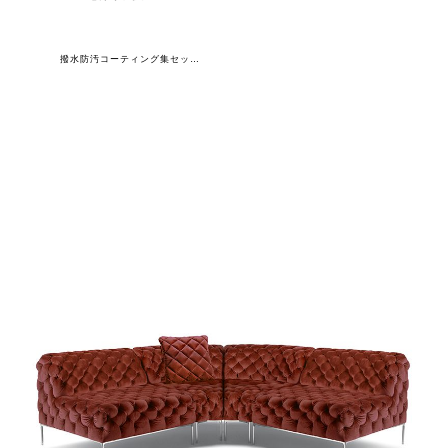
撥水防汚コーティング集セット(ソファ1S×2+ソファ45C×2+クッション)専用