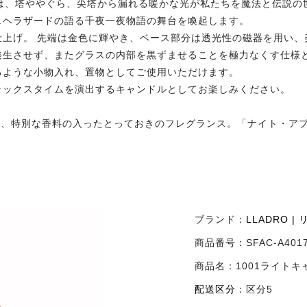
ン」は、塔ややぐら、尖塔から漏れる暖かな光が私たちを魔法と伝説の
ェヘラザードの語る千夜一夜物語の舞台を喚起します。
仕上げ。 先端は金色に輝やき、ベース部分は透光性の磁器を用い、
発生させず、またグラスの内部を黒ずませることを極力なくす仕様
るような小物入れ、置物としてご使用いただけます。
ラックスタイムを演出するキャンドルとしてお楽しみください。
ど、特別な香料の入ったとっておきのフレグランス。「ナイト・ア
ブランド：
LLADRO |
商品番号：
SFAC-A401
商品名：
1001ライトキャ
配送区分
：
区分5