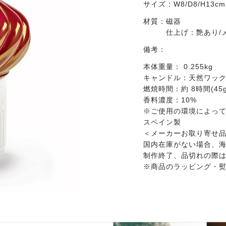
サイズ：
W8/D8/H13cm
材質：
磁器
仕上げ：艶あり/
備考：
本体重量： 0.255kg
キャンドル：天然ワッ
燃焼時間：約 8時間(45g
香料濃度：10%
※ご使用の環境によっ
スペイン製
＜メーカーお取り寄せ品
国内在庫がない場合、海
制作終了、品切れの際
※商品のラッピング・