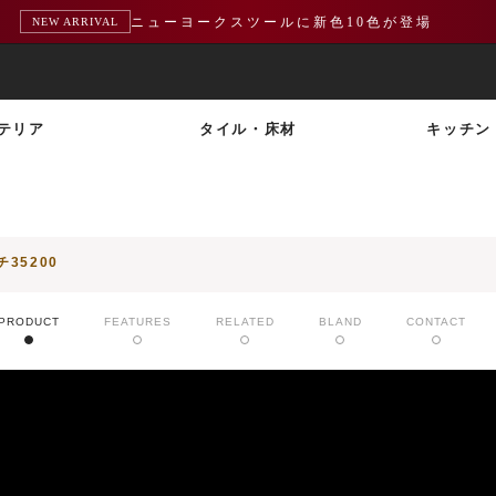
ニューヨークスツールに新色10色が登場
熊本地震による配送遅延のお知らせ
NEW ARRIVAL
重要
テリア
タイル・床材
キッチン
チ35200
PRODUCT
FEATURES
RELATED
BLAND
CONTACT