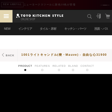
熊本地震による配送遅延のお知らせ
重要
NEW
インテリア
タイル・床材
キッチン・パーツ
洗面・バス
1001ライトキャンドル(楔・Mauve) - 自由な心31900
BACK
PRODUCT
FEATURES
RELATED
BLAND
CONTACT