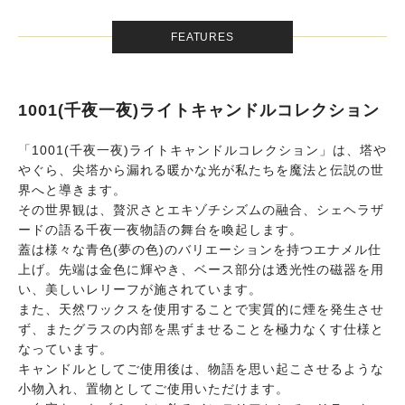
FEATURES
1001(千夜一夜)ライトキャンドルコレクション
「1001(千夜一夜)ライトキャンドルコレクション」は、塔や
やぐら、尖塔から漏れる暖かな光が私たちを魔法と伝説の世
界へと導きます。
その世界観は、贅沢さとエキゾチシズムの融合、シェヘラザ
ードの語る千夜一夜物語の舞台を喚起します。
蓋は様々な青色(夢の色)のバリエーションを持つエナメル仕
上げ。先端は金色に輝やき、ベース部分は透光性の磁器を用
い、美しいレリーフが施されています。
また、天然ワックスを使用することで実質的に煙を発生させ
ず、またグラスの内部を黒ずませることを極力なくす仕様と
なっています。
キャンドルとしてご使用後は、物語を思い起こさせるような
小物入れ、置物としてご使用いただけます。