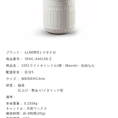
ブランド：
LLADRO | リヤドロ
商品番号：
SFAC-A40156-Z
商品名：
1001ライトキャンドル(楔・Mauve) - 自由な心
配送区分
：
区分5
サイズ：
W8/D8/H13cm
材質：
磁器
仕上げ：艶あり/メタリック彩
備考：
本体重量： 0.255kg
キャンドル：天然ワックス
燃焼時間：約 8時間(45g)