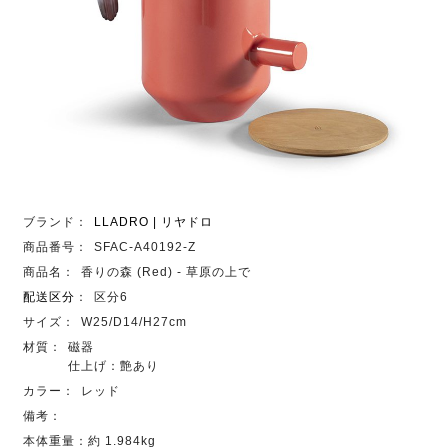
ブランド：
LLADRO | リヤドロ
商品番号：
SFAC-A40192-Z
商品名：
香りの森 (Red) - 草原の上で
配送区分
：
区分6
サイズ：
W25/D14/H27cm
材質：
磁器
仕上げ：艶あり
カラー：
レッド
備考：
本体重量：約 1.984kg