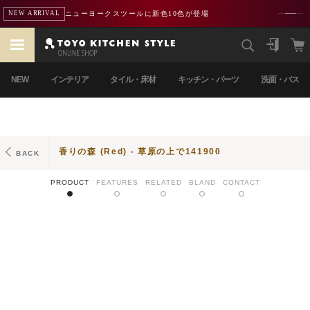
ニューヨークスツールに新色10色が登場
NEW ARRIVAL
NEW
インテリア
タイル・床材
キッチン・パーツ
洗面・バス
香りの森 (Red) - 草原の上で141900
BACK
PRODUCT
FEATURES
RELATED
BLAND
CONTACT