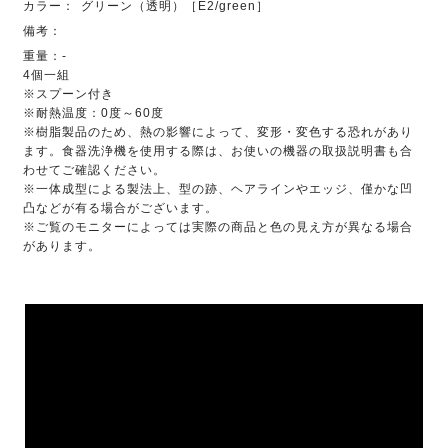
カラー：
グリーン（透明）［E2/green］
備考：
重量：-
4個一組
※スプーン付き
※耐熱温度：0度～60度
※樹脂製品のため、熱の影響によって、変形・変色する恐れがあり
ます。食器洗浄機を使用する際は、お使いの機器の取扱説明書も合
わせてご確認ください。
※一体成型による製法上、型の跡、ヘアラインやエッジ、僅かな凹
凸などが有る場合がございます。
※ご覧のモニターによっては実際の商品と色の見え方が異なる場合
があります。