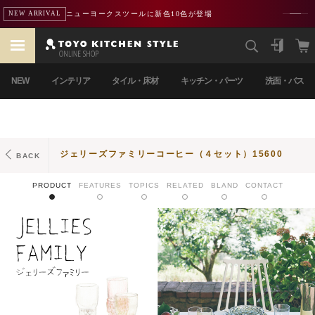
ニューヨークスツールに新色10色が登場
NEW ARRIVAL
NEW
インテリア
タイル・床材
キッチン・パーツ
洗面・バス
ジェリーズファミリーコーヒー（４セット）15600
BACK
PRODUCT
FEATURES
TOPICS
RELATED
BLAND
CONTACT