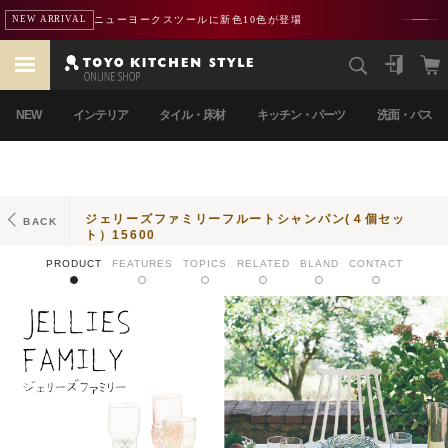
ニューヨークスツールに新色10色が登場
NEW ARRIVAL
NEW
インテリア
タイル・床材
キッチン・パーツ
洗面・バス
ジェリーズファミリーフルートシャンパン(４個セッ
BACK
ト）15600
PRODUCT
FEATURES
TOPICS
RELATED
BLAND
CONTACT