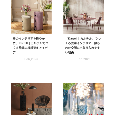
春のインテリアを軽やか
「Kartell｜カルテル」でつ
に。Kartell｜カルテルでつ
くる洗練インテリア｜限ら
くる季節の模様替えアイデ
れた空間にも取り入れやす
ア
い理由
Feb,2026
Feb,2026