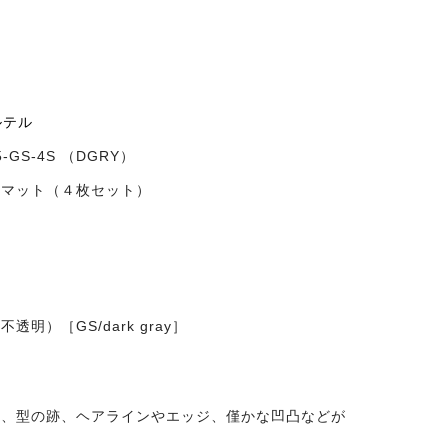
カルテル
5-GS-4S （DGRY）
ルマット（４枚セット）
透明）［GS/dark gray］
上、型の跡、ヘアラインやエッジ、僅かな凹凸などが
。