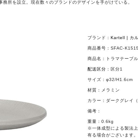
の事務所を設立。現在数々のブランドのデザインを手がけている。
ブランド：
Kartell | 
商品番号：
SFAC-K151
商品名：
トラマテーブ
配送区分
：
区分1
サイズ：
φ32/H1.6cm
材質：
メラミン
カラー：
ダークグレイ（不
備考：
重量：0.6kg
※一体成型による製法
有る場合がございます