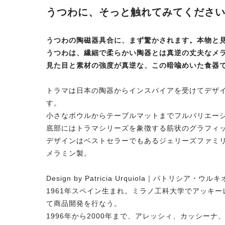
うつわに、そっと触れてみてくださ
うつわの陶磁器具合に、まず驚かされます。本物と
うつわは、繊細で柔らかい陶器とは真逆の丈夫なメ
見た目と素材の強度が真逆な、この暗喩めいた食器
トラマは日本の陶器からインスパイアを受けてデザ
す。
小さなボウルからテーブルマットまでフルバリエー
底部にはトラマシリーズを象徴する筋状のグラフィ
デザインはベストセラーでもあるジェリーズファミ
メラミン製。
Design by Patricia Urquiola｜パトリシア・ウル
1961年スペイン生まれ。ミラノ工科大学でアッキー
て商品開発を行なう。
1996年から2000年まで、アレッシィ、カッシー