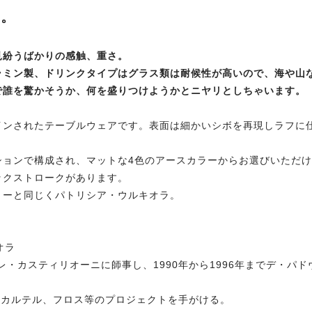
い。
見紛うばかりの感触、重さ。
ラミン製、ドリンクタイプはグラス類は耐候性が高いので、海や山
で誰を驚かそうか、何を盛りつけようかとニヤリとしちゃいます。
インされたテーブルウェアです。表面は細かいシボを再現しラフに
ションで構成され、マットな4色のアースカラーからお選びいただ
ックストロークがあります。
リーと同じくパトリシア・ウルキオラ。
キオラ
レ・カスティリオーニに師事し、1990年から1996年までデ・
ナ、カルテル、フロス等のプロジェクトを手がける。