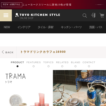
ニューヨークスツールに新色10色が登場
NEW ARRIVAL
NEW
インテリア
タイル・床材
キッチン・パーツ
洗面・バス
トラマドリンクカラフェ16900
BACK
PRODUCT
FEATURES
TOPICS
RELATED
BLAND
CONTACT