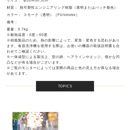
サイズ：
φ10/H30.5cm
材質：
熱可塑性エンジニアリング樹脂（透明またはバッチ着色）
カラー：
スモーク（透明）［FU/smoke］
備考：
重量：0.7kg
※耐熱温度：0度～60度
※樹脂製品のため、熱の影響によって、変形・変色する恐れがあり
ます。食器洗浄機を使用する際は、お使いの機器の取扱説明書も合
わせてご確認ください。
※一体成型による製法上、型の跡、ヘアラインやエッジ、僅かな凹
凸などが有る場合がございます。
※ご覧のモニターによっては実際の商品と色の見え方が異なる場合
があります。
TOPICS