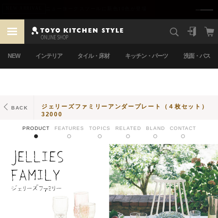
熊本地震による配送遅延のお知らせ
重要
NEW
インテリア
タイル・床材
キッチン・パーツ
洗面・バス
ジェリーズファミリーアンダープレート（４枚セット）
BACK
32000
PRODUCT
FEATURES
TOPICS
RELATED
BLAND
CONTACT