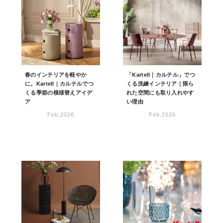
春のインテリアを軽やか
「Kartell｜カルテル」でつ
に。Kartell｜カルテルでつ
くる洗練インテリア｜限ら
くる季節の模様替えアイデ
れた空間にも取り入れやす
ア
い理由
Feb,2026
Feb,2026