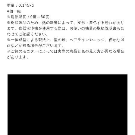
重量：0.145kg
4個一組
※耐熱温度：0度～60度
※樹脂製品のため、熱の影響によって、変形・変色する恐れがあり
ます。食器洗浄機を使用する際は、お使いの機器の取扱説明書も合
わせてご確認ください。
※一体成型による製法上、型の跡、ヘアラインやエッジ、僅かな凹
凸などが有る場合がございます。
※ご覧のモニターによっては実際の商品と色の見え方が異なる場合
があります。