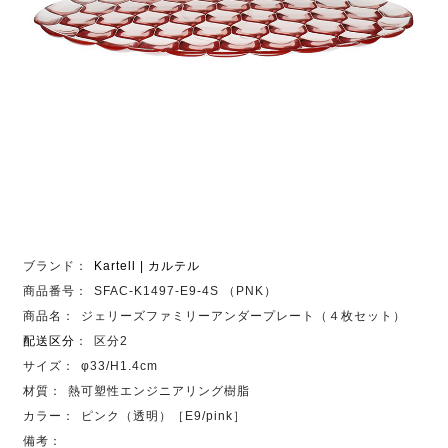
ブランド：
Kartell | カルテル
商品番号：
SFAC-K1497-E9-4S （PNK）
商品名：
ジェリーズファミリーアンダープレート（４枚セット）
配送区分
：
区分2
サイズ：
φ33/H1.4cm
材質：
熱可塑性エンジニアリング樹脂
カラー：
ピンク（透明）［E9/pink］
備考：