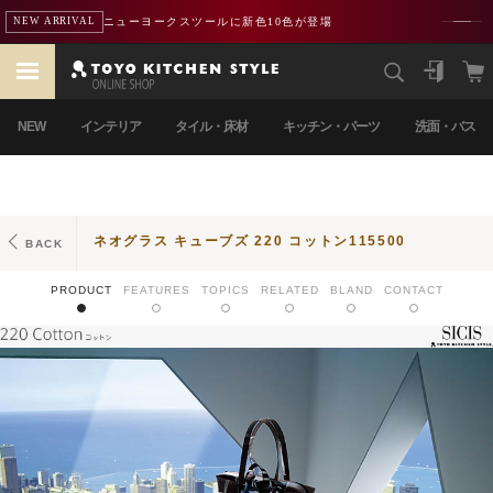
ニューヨークスツールに新色10色が登場
NEW ARRIVAL
NEW
インテリア
タイル・床材
キッチン・パーツ
洗面・バス
ネオグラス キューブズ 220 コットン115500
BACK
PRODUCT
FEATURES
TOPICS
RELATED
BLAND
CONTACT