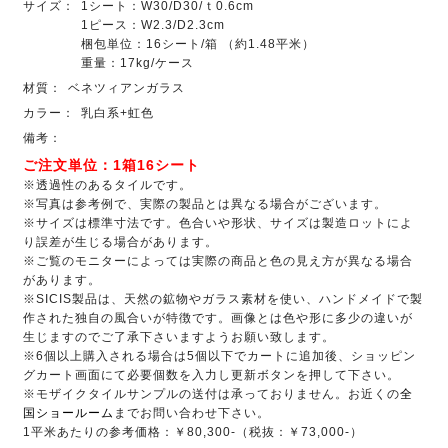
サイズ：
1シート：W30/D30/ｔ0.6cm
1ピース：W2.3/D2.3cm
梱包単位：16シート/箱 （約1.48平米）
重量：17kg/ケース
材質：
ベネツィアンガラス
カラー：
乳白系+虹色
備考：
ご注文単位：1箱16シート
※透過性のあるタイルです。
※写真は参考例で、実際の製品とは異なる場合がございます。
※サイズは標準寸法です。色合いや形状、サイズは製造ロットによ
り誤差が生じる場合があります。
※ご覧のモニターによっては実際の商品と色の見え方が異なる場合
があります。
※SICIS製品は、天然の鉱物やガラス素材を使い、ハンドメイドで製
作された独自の風合いが特徴です。画像とは色や形に多少の違いが
生じますのでご了承下さいますようお願い致します。
※6個以上購入される場合は5個以下でカートに追加後、ショッピン
グカート画面にて必要個数を入力し更新ボタンを押して下さい。
※モザイクタイルサンプルの送付は承っておりません。お近くの
全
国ショールーム
までお問い合わせ下さい。
1平米あたりの参考価格：￥80,300-（税抜：￥73,000-）