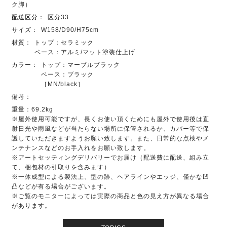
ク脚）
配送区分
：
区分33
サイズ：
W158/D90/H75cm
材質：
トップ：セラミック
ベース：アルミ/マット塗装仕上げ
カラー：
トップ：マーブルブラック
ベース：ブラック
［MN/black］
備考：
重量：69.2kg
※屋外使用可能ですが、長くお使い頂くためにも屋外で使用後は直
射日光や雨風などが当たらない場所に保管されるか、カバー等で保
護していただきますようお願い致します。また、日常的な点検やメ
ンテナンスなどのお手入れをお願い致します。
※アートセッティングデリバリーでお届け（配送費に配送、組み立
て、梱包材の引取りを含みます）
※一体成型による製法上、型の跡、ヘアラインやエッジ、僅かな凹
凸などが有る場合がございます。
※ご覧のモニターによっては実際の商品と色の見え方が異なる場合
があります。