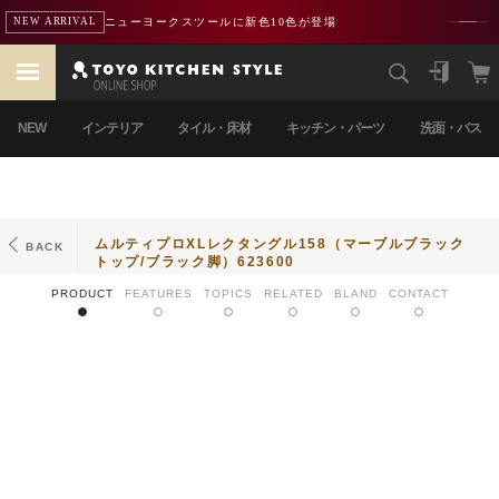
ニューヨークスツールに新色10色が登場
NEW ARRIVAL
NEW
インテリア
タイル・床材
キッチン・パーツ
洗面・バス
ムルティプロXLレクタングル158（マーブルブラック
BACK
トップ/ブラック脚）623600
PRODUCT
FEATURES
TOPICS
RELATED
BLAND
CONTACT