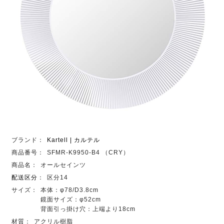
ブランド：
Kartell | カルテル
商品番号：
SFMR-K9950-B4 （CRY）
商品名：
オールセインツ
配送区分
：
区分14
サイズ：
本体：φ78/D3.8cm
鏡面サイズ：φ52cm
背面引っ掛け穴：上端より18cm
材質：
アクリル樹脂