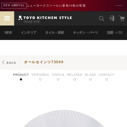
ニューヨークスツールに新色10色が登場
NEW ARRIVAL
NEW
インテリア
タイル・床材
キッチン・パーツ
洗面・バス
オールセインツ73500
BACK
PRODUCT
FEATURES
TOPICS
RELATED
BLAND
CONTACT