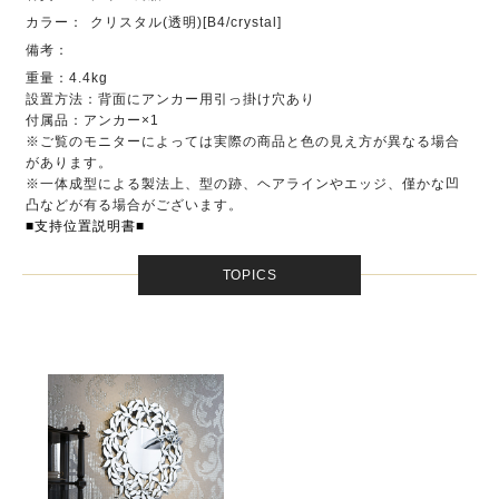
カラー：
クリスタル(透明)[B4/crystal]
備考：
重量：4.4kg
設置方法：背面にアンカー用引っ掛け穴あり
付属品：アンカー×1
※ご覧のモニターによっては実際の商品と色の見え方が異なる場合
があります。
※一体成型による製法上、型の跡、ヘアラインやエッジ、僅かな凹
凸などが有る場合がございます。
■支持位置説明書■
TOPICS