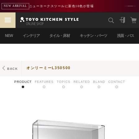
ニューヨークスツールに新色10色が登場
NEW ARRIVAL
NEW
インテリア
タイル・床材
キッチン・パーツ
洗面・バス
オンリーミーL350500
BACK
PRODUCT
FEATURES
TOPICS
RELATED
BLAND
CONTACT