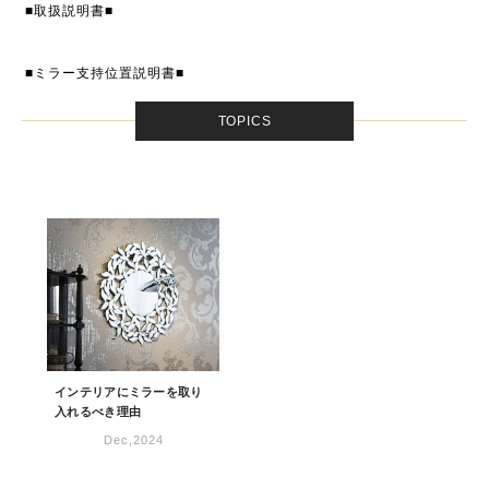
■取扱説明書■
■ミラー支持位置説明書■
TOPICS
インテリアにミラーを取り
入れるべき理由
Dec,2024