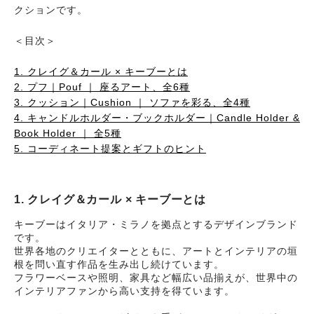
クションです。
＜目次＞
1. クレイグ＆カール × キーブーとは
2. プフ｜Pouf ｜ 座るアート、全6種
3. クッション｜Cushion ｜ ソファを彩る、全4種
4. キャンドルホルダー・ブックホルダー｜Candle Holder &
Book Holder ｜ 全5種
5. コーディネート提案とギフトのヒント
1. クレイグ＆カール × キーブーとは
キーブーはイタリア・ミラノを拠点とするデザインブランド
です。
世界各地のクリエイターとともに、アートとインテリアの垣
根を問い直す作品を生み出し続けています。
フラワーベースや照明、家具など幅広い品揃えが、世界中の
インテリアファンから高い支持を得ています。