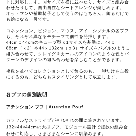
トに対応します。同サイズを横に並べたり、サイズと組み合
わせたりして、自由自在なシートアレンジが楽しめます。
オットマンや補助椅子として使うのはもちろん、飾るだけで
も絵になる一脚です。
コネクション、ビジョン、マウス、アイ、シグナルの各プフ
も、それぞれ異なるモチーフで個性を発揮します。
44cmｘ44cmのキューブ型ｘ1サイズを基準に、44ｘ
88cm（ｘ2）や44ｘ132cm（ｘ3）サイズをパズルのように
組み合わせて、クレイグ＆カールのアイコンのような色とパ
ターンのデザインの組み合わせを楽しむことができます。
複数を並べてコレクションとして飾るのも、一脚だけを主役
にするのも、どちらもスタイリングとして成立します。
各プフの個別説明
アテンション プフ｜Attention Pouf
カラフルなストライプがそれぞれの面に施されています。
132×44×44cmの大型プフ。モジュール設計で複数の組み合
わせに対応し、さまざまなシーンに馴染みます。