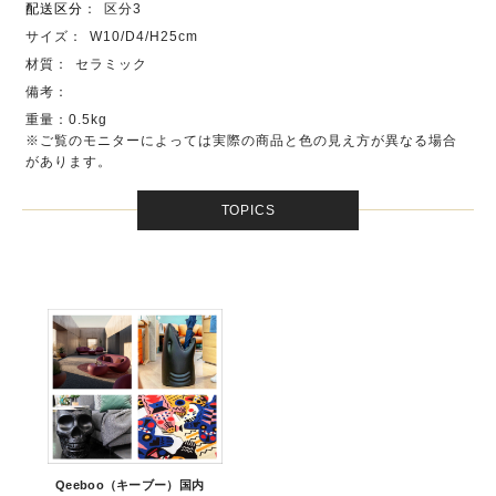
配送区分
：
区分3
サイズ：
W10/D4/H25cm
材質：
セラミック
備考：
重量：0.5kg
※ご覧のモニターによっては実際の商品と色の見え方が異なる場合
があります。
TOPICS
Qeeboo（キーブー）国内