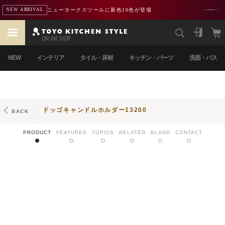
ニューヨークスツールに新色10色が登場
NEW ARRIVAL
NEW
インテリア
タイル・床材
キッチン・パーツ
洗面・バス
ドッゴキャンドルホルダー13200
BACK
PRODUCT
FEATURES
TOPICS
RELATED
BLAND
CONTACT