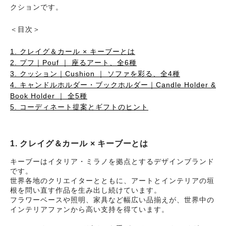
クションです。
＜目次＞
1. クレイグ＆カール × キーブーとは
2. プフ｜Pouf ｜ 座るアート、全6種
3. クッション｜Cushion ｜ ソファを彩る、全4種
4. キャンドルホルダー・ブックホルダー｜Candle Holder &
Book Holder ｜ 全5種
5. コーディネート提案とギフトのヒント
1. クレイグ＆カール × キーブーとは
キーブーはイタリア・ミラノを拠点とするデザインブランド
です。
世界各地のクリエイターとともに、アートとインテリアの垣
根を問い直す作品を生み出し続けています。
フラワーベースや照明、家具など幅広い品揃えが、世界中の
インテリアファンから高い支持を得ています。