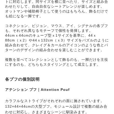
トに対応します。同サイズを横に並べたり、サイズと組み合
わせたりして、自由自在なシートアレンジが楽しめます。
オットマンや補助椅子として使うのはもちろん、飾るだけで
も絵になる一脚です。
コネクション、ビジョン、マウス、アイ、シグナルの各プフ
も、それぞれ異なるモチーフで個性を発揮します。
44cmｘ44cmのキューブ型ｘ1サイズを基準に、44ｘ
88cm（ｘ2）や44ｘ132cm（ｘ3）サイズをパズルのように
組み合わせて、クレイグ＆カールのアイコンのような色とパ
ターンのデザインの組み合わせを楽しむことができます。
複数を並べてコレクションとして飾るのも、一脚だけを主役
にするのも、どちらもスタイリングとして成立します。
各プフの個別説明
アテンション プフ｜Attention Pouf
カラフルなストライプがそれぞれの面に施されています。
132×44×44cmの大型プフ。モジュール設計で複数の組み合
わせに対応し、さまざまなシーンに馴染みます。