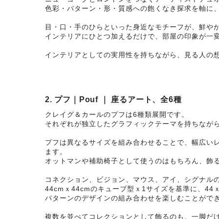
色彩・パターン・形・質感への飽くなき探求を軸に
目・口・手のひらといった身近なモチーフが、鮮や
インテリアにひとつ加えるだけで、部屋の印象が一
インテリアとしての実用性を持ちながら、見る人の
2. プフ｜Pouf ｜ 座るアート、全6種
クレイグ＆カールのプフは6種類展開です。
それぞれが独立したグラフィックテーマを持ちなが
プフは異なるサイズを組み合わせることで、幅広い
ます。
オットマンや補助椅子として使うのはもちろん、飾
コネクション、ビジョン、マウス、アイ、シグナル
44cmｘ44cmのキューブ型ｘ1サイズを基準に、4
パターンのデザインの組み合わせを楽しむことがで
複数を並べてコレクションとして飾るのも、一脚だ