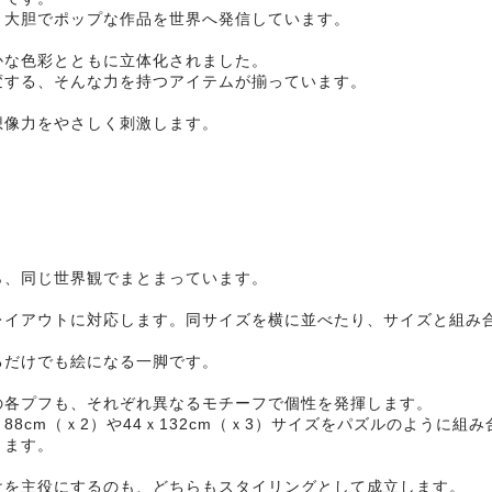
、大胆でポップな作品を世界へ発信しています。
かな色彩とともに立体化されました。
変する、そんな力を持つアイテムが揃っています。
想像力をやさしく刺激します。
ら、同じ世界観でまとまっています。
レイアウトに対応します。同サイズを横に並べたり、サイズと組み
るだけでも絵になる一脚です。
の各プフも、それぞれ異なるモチーフで個性を発揮します。
4ｘ88cm（ｘ2）や44ｘ132cm（ｘ3）サイズをパズルのよう
きます。
けを主役にするのも、どちらもスタイリングとして成立します。