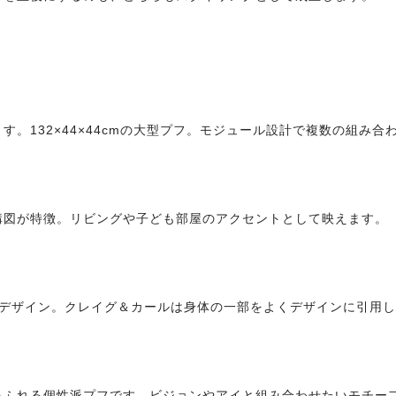
。132×44×44cmの大型プフ。モジュール設計で複数の組み
構図が特徴。リビングや子ども部屋のアクセントとして映えます。
たデザイン。クレイグ＆カールは身体の一部をよくデザインに引用
あふれる個性派プフです。ビジョンやアイと組み合わせたいモチー