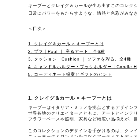
キーブーとクレイグ＆カールが生み出すこのコレクシ
日常にパワーをもたらすような、情熱と色彩がみな
＜目次＞
1. クレイグ＆カール × キーブーとは
2. プフ｜Pouf ｜ 座るアート、全6種
3. クッション｜Cushion ｜ ソファを彩る、全4種
4. キャンドルホルダー・ブックホルダー｜Candle Holde
5. コーディネート提案とギフトのヒント
1. クレイグ＆カール × キーブーとは
キーブーはイタリア・ミラノを拠点とするデザイン
世界各地のクリエイターとともに、アートとインテ
フラワーベースや照明、家具など幅広い品揃えが、
このコレクションのデザインを手がけるのは、クレ
ニューヨークとロンドンをつなぐアーティストデュ