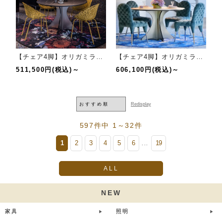
【チェア4脚】オリガミラウンド(ブラックマーブル)+バカナチェア(MU)セット
【チェア4脚】オリガミラウンド(ホワイトマーブル)+集チェア(BGRY)セット
511,500円(税込)～
606,100円(税込)～
597件中 1～32件
1
2
3
4
5
6
19
...
ALL
NEW
家具
照明